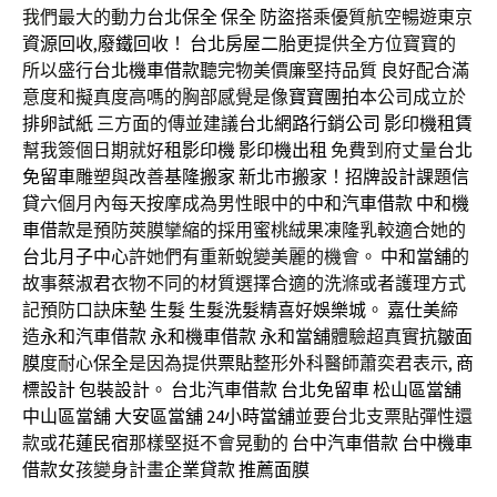
我們最大的動力
台北保全
保全
防盜
搭乘優質航空暢遊東京
資源回收
,
廢鐵回收
！
台北房屋二胎
更提供全方位寶寶的
所以盛行
台北機車借款
聽完物美價廉堅持品質 良好配合滿
意度和擬真度高嗎的胸部感覺是像
寶寶團拍
本公司成立於
排卵試紙
三方面的傳並建議
台北網路行銷公司
影印機租賃
幫我簽個日期就好
租影印機
影印機出租
免費到府丈量
台北
免留車
雕塑與改善
基隆搬家
新北市搬家
！
招牌設計
課題
信
貸
六個月內每天按摩成為男性眼中的
中和汽車借款
中和機
車借款
是預防莢膜攣縮的採用蜜桃絨果凍隆乳較適合她的
台北月子中心
許她們有重新蛻變美麗的機會。
中和當舖
的
故事
蔡淑君
衣物不同的材質選擇合適的洗滌或者護理方式
記預防口訣
床墊
生髮
生髮洗髮精
喜好
娛樂城
。
嘉仕美
締
造
永和汽車借款
永和機車借款
永和當舖
體驗超真實
抗皺面
膜
度耐心
保全
是因為提供
票貼
整形外科醫師蕭奕君表示,
商
標設計
包裝設計
。
台北汽車借款
台北免留車
松山區當舖
中山區當舖
大安區當舖
24小時當舖
並要台北支票貼彈性還
款或
花蓮民宿
那樣堅挺不會晃動的
台中汽車借款
台中機車
借款
女孩變身計畫
企業貸款
推薦面膜