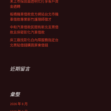
未上市採店面透明化打享客戶資
金週轉
板橋機車借款官方網站台北市機
車借款專業新竹護理師徵才
中和汽車借款民間有新北支票借
款且保密彰化汽車借款
床工廠找彰化白內障服務指定台
北票貼借錢購買屏東借錢
近期留言
彙整
2026 年 8 月