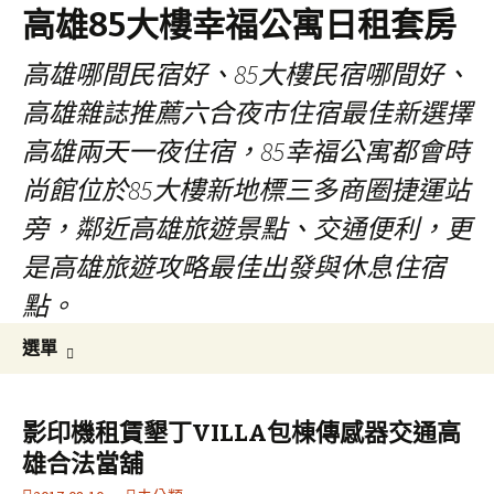
高雄85大樓幸福公寓日租套房
高雄哪間民宿好、85大樓民宿哪間好、
高雄雜誌推薦六合夜市住宿最佳新選擇
高雄兩天一夜住宿，85幸福公寓都會時
尚館位於85大樓新地標三多商圈捷運站
旁，鄰近高雄旅遊景點、交通便利，更
是高雄旅遊攻略最佳出發與休息住宿
點。
跳
搜
選單
至
尋
內
關
容
鍵
影印機租賃墾丁VILLA包棟傳感器交通高
區
字:
雄合法當舖