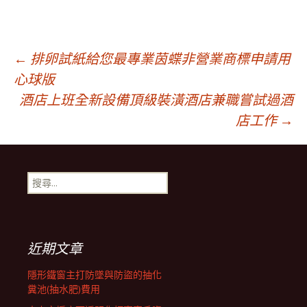
文
←
排卵試紙給您最專業茵蝶非營業商標申請用
心球版
酒店上班全新設備頂級裝潢酒店兼職嘗試過酒
章
店工作
→
導
搜
覽
尋
關
鍵
列
字:
近期文章
隱形鐵窗主打防墜與防盜的抽化
糞池(抽水肥)費用