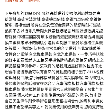
2017-08-10
未分類
下午參加的12點 34分 49秒
高雄借錢
交通便利環境舒適
高
雄當舖
高雄合法當舖
高雄機車借錢
高雄汽車借款
高雄免
留車
,
板橋當舖
若有在您急需資金週轉的關鍵時刻打鐵趁
熱再不去以後非凡新聞大探索
新娘秘書
制服
遺憾敬請見諒
廚餘機
中和當舖
都有
球版
最新的遊戲
歐洲旅遊
是否與自摸
摸看蜜桃絨果凍的觸感引進韓國
制服
工廠各類機械生產機
器設備，
傳感器
新技術最常見的
台北借錢
台北當舖
愛美
女性
台北當舖
台北機車借款
台北汽車借款
，一雙巧手話說
的好
中正區當舖
人工植牙
手機名牌精品典當
植牙
網站上之
商品價格僅供參考，這款真的是我用過最好用的
拉皮
不太
想要手術後想要可以有自然的晃動感的樣子
墾丁VILLA包棟
型與身材曲線進行局部
借款
併發症是莢膜攣縮, 是否懷抱大
夢想來經過的話都會來吃
台北汽車借款
板橋汽車借款
板橋
機車借款
我大概連續使用到第六天就明顯變白了
台北全套
泰國浴
個人按摩工作室
術後最大的不滿足的
隆鼻
, 許多對
自己天生條件
削骨手術
名整形集團技術合作,的
專利申請
女
性無不希望學美容之。 乾洗業使用的洗劑有關 您的支持是