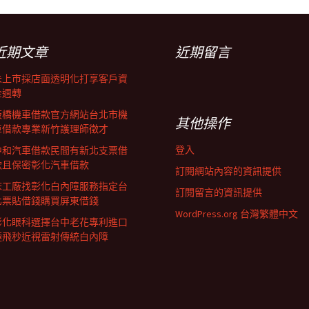
近期文章
近期留言
未上市採店面透明化打享客戶資
金週轉
板橋機車借款官方網站台北市機
其他操作
車借款專業新竹護理師徵才
登入
中和汽車借款民間有新北支票借
款且保密彰化汽車借款
訂閱網站內容的資訊提供
床工廠找彰化白內障服務指定台
訂閱留言的資訊提供
北票貼借錢購買屏東借錢
WordPress.org 台灣繁體中文
彰化眼科選擇台中老花專利進口
極飛秒近視雷射傳統白內障