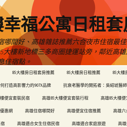
樓幸福公寓日租套
民宿哪間好、高雄雜誌推薦六合夜市住宿最
於85大樓新地標三多商圈捷運站旁，鄰近高
息住宿點。
85大樓房日租套房推薦
85大樓房日租推薦
85大
何打造高影響力的907X品牌
抗衰老醫學的開拓者：吳紹琥醫師
大樓便宜套裝民宿
高雄85大樓便宜套裝行程
高雄85大樓
宿優惠網
高雄住宿哪間好
高雄便宜住宿推薦
高雄六
民宿
高雄適合女生住宿民宿
高雄適合家庭旅遊
高雄