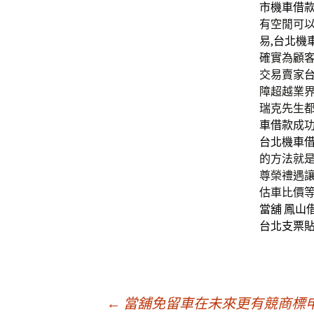
市機車借
有空閒可
易,
台北機
確實為顧
交易賣家
障超越業
瑞克先生
車借款
成
台北機車
的方法就
尊榮禮遇讓
估車比價
當舖
鳳山
台北支票
←
當舖免留車在未來更有競商標