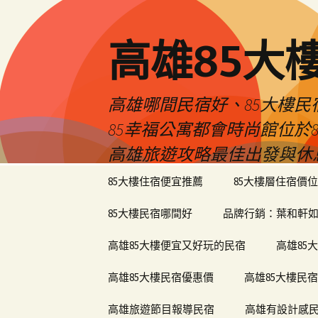
高雄85大
高雄哪間民宿好、85大樓
85幸福公寓都會時尚館位
高雄旅遊攻略最佳出發與休
跳
85大樓住宿便宜推薦
85大樓層住宿價位
至
內
85大樓民宿哪間好
品牌行銷：葉和軒如
容
區
高雄85大樓便宜又好玩的民宿
高雄85
高雄85大樓民宿優惠價
高雄85大樓民
高雄旅遊節目報導民宿
高雄有設計感