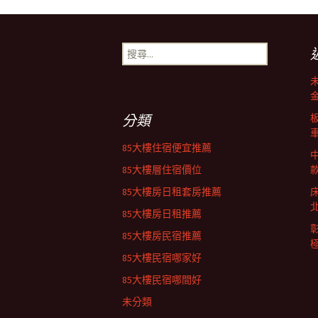
文
章
搜
尋
導
關
鍵
字:
覽
分類
85大樓住宿便宜推薦
列
85大樓層住宿價位
85大樓房日租套房推薦
85大樓房日租推薦
85大樓房民宿推薦
85大樓民宿哪家好
85大樓民宿哪間好
未分類