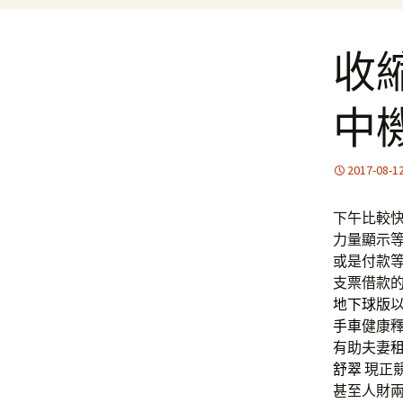
收
中
2017-08-1
下午比較快3
力量顯示
或是付款等
支票借款的
地下球版
手車
健康
有助夫妻
舒翠
現正
甚至人財