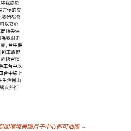
包裝
我終於
最方便的交
,我們都會
可以安心
車商頂尖保
因為我跟史
 ,
台中機
的
包車旅遊
 趕快習慣
手車台中
以
車台中
線上
性生活
鳳山
網友熱推
空間環境美國月子中心即可抽脂
→