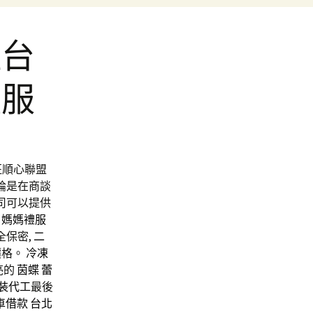
住台
禮服
班順心聯盟
無論是在商談
司可以提供
媽媽禮服
全保密,
二
價格。
冷凍
亮的
茵蝶
蕾
裝代工
最後
車借款
台北