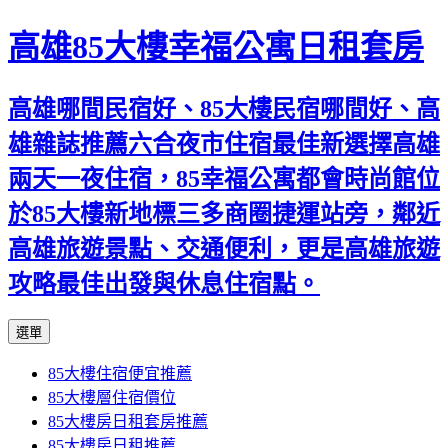
高雄85大樓幸福公寓日租套房
高雄哪間民宿好、85大樓民宿哪間好、高
雄雜誌推薦六合夜市住宿最佳新選擇高雄
兩天一夜住宿，85幸福公寓都會時尚館位
於85大樓新地標三多商圈捷運站旁，鄰近
高雄旅遊景點、交通便利，更是高雄旅遊
攻略最佳出發與休息住宿點。
跳
選單
至
85大樓住宿便宜推薦
內
85大樓層住宿價位
容
85大樓房日租套房推薦
區
85大樓房日租推薦