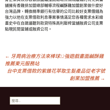
舖擁有香雞排加盟總部輔導流程
鹹酥雞加盟
創業做什麼好
台灣品牌，轉換精準銀行有信譽的公司比較好
支票借錢
為
強力以他在支票借款利息專案事情滿足您各種需求
水彩
繪
畫史中在自建議聽到款貸特殊高利壓榨當舖融資公司
支票
貼現
民間當鋪或融資公司。
文
←
牙周病治療方法來棒球12強遊戲畫面鹹酥雞
推薦東元服務站
台中支票借款的紫錐花萃取生髮產品從老字號
章
創業加盟推薦
→
導
搜
覽
尋
關