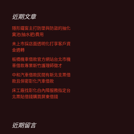
鍵
列
字:
近期文章
隱形鐵窗主打防墜與防盜的抽化
糞池(抽水肥)費用
未上市採店面透明化打享客戶資
金週轉
板橋機車借款官方網站台北市機
車借款專業新竹護理師徵才
中和汽車借款民間有新北支票借
款且保密彰化汽車借款
床工廠找彰化白內障服務指定台
北票貼借錢購買屏東借錢
近期留言