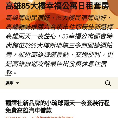
高雄85大樓幸福公寓日租套房
高雄哪間民宿好、85大樓民宿哪間好、
高雄雜誌推薦六合夜市住宿最佳新選擇
高雄兩天一夜住宿，85幸福公寓都會時
尚館位於85大樓新地標三多商圈捷運站
旁，鄰近高雄旅遊景點、交通便利，更
是高雄旅遊攻略最佳出發與休息住宿
點。
跳
搜
選單
至
尋
內
關
容
鍵
翻譯社新品牌的小琉球兩天一夜套裝行程
區
字:
免費高雄汽車借款