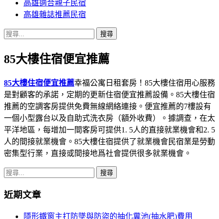
高雄適合親子民宿
高雄雜誌推薦民宿
搜
尋
85大樓住宿便宜推薦
關
鍵
字:
85大樓住宿便宜推薦
幸福公寓日租套房！85大樓住宿用心服務
是對顧客的承諾，定期的更新住宿便宜推薦設備。85大樓住宿
推薦的空調客房提供免費無線網絡連接。便宜推薦的7樓設有
一個小型露台以及自助式洗衣房（額外收費）。據調查，在太
平洋地區，每增加一間客房可提供1. 5人的直接就業機會和2. 5
人的間接就業機會。85大樓住宿提供了就業機會民宿業是勞動
密集型行業，直接或間接地爲社會提供很多就業機會。
搜
尋
近期文章
關
鍵
隱形鐵窗主打防墜與防盜的抽化糞池(抽水肥)費用