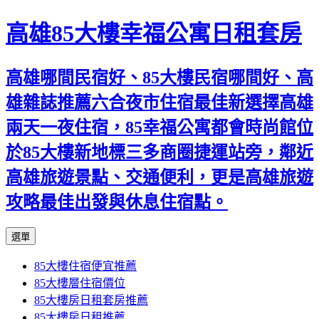
高雄85大樓幸福公寓日租套房
高雄哪間民宿好、85大樓民宿哪間好、高
雄雜誌推薦六合夜市住宿最佳新選擇高雄
兩天一夜住宿，85幸福公寓都會時尚館位
於85大樓新地標三多商圈捷運站旁，鄰近
高雄旅遊景點、交通便利，更是高雄旅遊
攻略最佳出發與休息住宿點。
跳
選單
至
85大樓住宿便宜推薦
內
85大樓層住宿價位
容
85大樓房日租套房推薦
區
85大樓房日租推薦