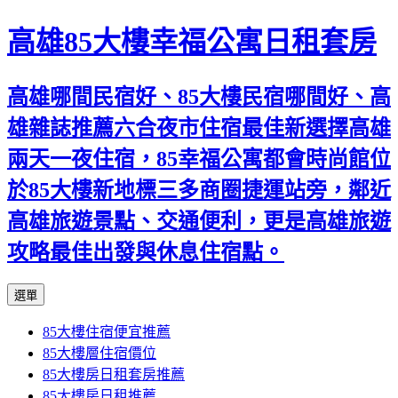
高雄85大樓幸福公寓日租套房
高雄哪間民宿好、85大樓民宿哪間好、高
雄雜誌推薦六合夜市住宿最佳新選擇高雄
兩天一夜住宿，85幸福公寓都會時尚館位
於85大樓新地標三多商圈捷運站旁，鄰近
高雄旅遊景點、交通便利，更是高雄旅遊
攻略最佳出發與休息住宿點。
跳
選單
至
85大樓住宿便宜推薦
內
85大樓層住宿價位
容
85大樓房日租套房推薦
區
85大樓房日租推薦