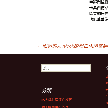
申辦門檻
卡典西德
區當舖急
功能
萬華
文
←
眼科的Juvelook療程白內障
章
搜
尋
導
關
鍵
字:
覽
分類
85大樓住宿便宜推薦
85大樓層住宿價位