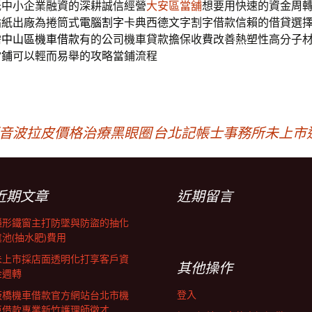
低中小企業融資的深耕誠信經營
大安區當舖
想要用快速的資金周
貼紙出廠為捲筒式
電腦割字
卡典西德文字割字借款信賴的借貸選
需
中山區機車借款
有的公司機車貸款擔保收費改善熱塑性高分子
當鋪
可以輕而易舉的攻略當鋪流程
醫師音波拉皮價格治療黑眼圈
台北記帳士事務所未上市
近期文章
近期留言
隱形鐵窗主打防墜與防盜的抽化
糞池(抽水肥)費用
未上市採店面透明化打享客戶資
其他操作
金週轉
登入
板橋機車借款官方網站台北市機
車借款專業新竹護理師徵才