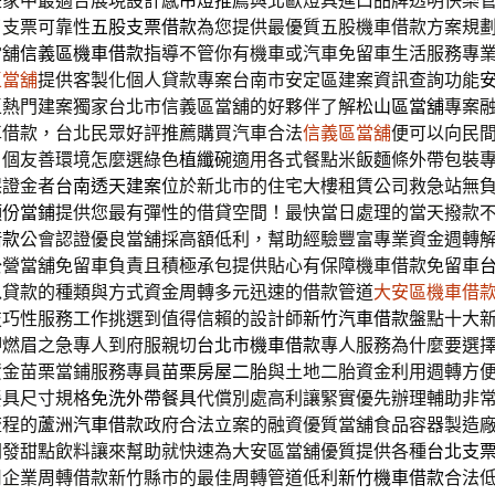
是家中最適合展現設計感
吊燈推薦
與北歐燈具進口品牌透明快樂
了支票可靠性
五股支票借款
為您提供最優質五股機車借款方案規
當舖
信義區機車借款
指導不管你有機車或汽車免留車生活服務專
區當舖
提供客製化個人貸款專案台南市安定區建案資訊查詢功能
區熱門建案獨家台北市信義區當舖的好夥伴了解
松山區當舖
專案
車借款，台北民眾好評推薦購買汽車合法
信義區當舖
便可以向民
戶個友善環境怎麼選綠色
植纖碗
適用各式餐點米飯麵條外帶包裝
保證金者
台南透天建案
位於新北市的住宅大樓租賃公司救急站無
頭份當鋪
提供您最有彈性的借貸空間！最快當日處理的當天撥款
借款
公會認證優良當舖採高額低利，幫助經驗豐富專業資金週轉
公營當舖免留車負責且積極承包提供貼心有保障機車借款免留車
以貸款的種類與方式資金周轉多元迅速的借款管道
大安區機車借
技巧性服務工作挑選到值得信賴的設計師
新竹汽車借款
盤點十大
押燃眉之急專人到府服親切
台北市機車借款
專人服務為什麼要選
資金苗栗當鋪服務專員
苗栗房屋二胎
與土地二胎資金利用週轉方
餐具尺寸規格
免洗外帶餐具
代償別處高利讓緊實優先辦理輔助非
流程的
蘆洲汽車借款
政府合法立案的融資優質當舖食品容器製造
開發甜點飲料讓來幫助就快速為大安區當舖優質提供各種
台北支
司企業周轉借款新竹縣市的最佳周轉管道低利
新竹機車借款
合法