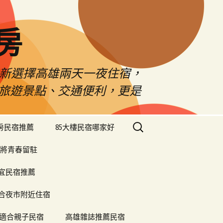
房
佳新選擇高雄兩天一夜住宿，
雄旅遊景點、交通便利，更是
搜
樓房民宿推薦
85大樓民宿哪家好
尋
關
將青春留駐
鍵
字:
便宜民宿推薦
合夜市附近住宿
適合親子民宿
高雄雜誌推薦民宿