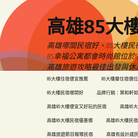
高雄85大
高雄哪間民宿好、85大樓
85幸福公寓都會時尚館位
高雄旅遊攻略最佳出發與休
跳
85大樓住宿便宜推薦
85大樓層住宿價位
至
內
85大樓民宿哪間好
品牌行銷：葉和軒如
容
區
高雄85大樓便宜又好玩的民宿
高雄85
高雄85大樓民宿優惠價
高雄85大樓民
高雄旅遊節目報導民宿
高雄有設計感