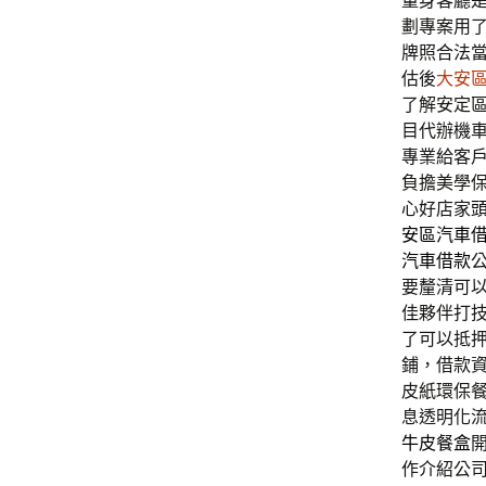
量身客廳
劃專案用
牌照合法
估後
大安
了解安定
目代辦機
專業給客
負擔美學
心好店家
安區汽車
汽車借款
要釐清可
佳夥伴打
了可以抵
鋪，借款
皮紙環保
息透明化
牛皮餐盒
作介紹公