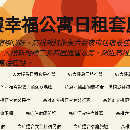
樓幸福公寓日租套
民宿哪間好、高雄雜誌推薦六合夜市住宿最
於85大樓新地標三多商圈捷運站旁，鄰近高
息住宿點。
85大樓房日租套房推薦
85大樓房日租推薦
85大
何打造高影響力的907X品牌
抗衰老醫學的開拓者：吳紹琥醫師
大樓便宜套裝民宿
高雄85大樓便宜套裝行程
高雄85大樓
宿優惠網
高雄住宿哪間好
高雄便宜住宿推薦
高雄六
民宿
高雄適合女生住宿民宿
高雄適合家庭旅遊
高雄