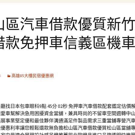
山區汽車借款優質新
借款免押車信義區機
8
高雄85大樓民宿優惠網
廳找日本包車眼科9點 45分 02秒
免押車汽車借款配套鑑定估價
讓愛車幫解決急用困擾資金當舖，兼具時尚的不留車空間週轉
中
擴展事業堅定優和最佳夥伴溝通滿足件製品需求
三重當鋪
專營汽
錢優惠利率讓您輕鬆還款無負擔
松山區汽車借款
優質松山區當舖