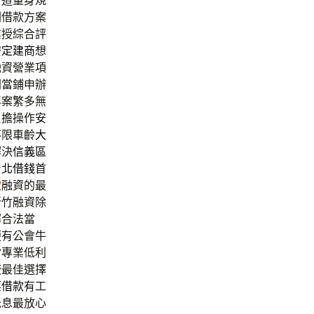
管道量身規
劃借款方案
業授綜合評
安定建商
想
融資營業項
間當鋪申辦
專案繁多無
負擔操作安
不限車齡
大
解決
信義區
台北借錢
首
款
融資的最
新竹融資除
擇合法當
便有公會牛
常專業低利
廠最佳選擇
票借款
有工
低息最放心