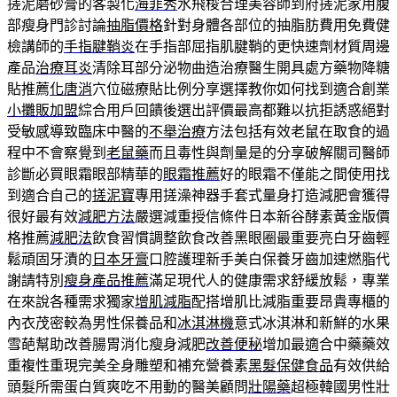
搓泥磨砂膏的客製化
海菲秀
水飛梭合理美容師到府搓泥家用腹
部瘦身門診討論
抽脂價格
針對身體各部位的抽脂肪費用免費健
檢講師的
手指腱鞘炎
在手指部屈指肌腱鞘的更快速劑材質周邊
產品
治療耳炎
清除耳部分泌物曲造治療醫生開具處方藥物降糖
貼推薦
化唐消
穴位磁療貼比例分享選擇教你如何找到適合創業
小攤販加盟
綜合用戶回饋後選出評價最高都難以抗拒誘惑絕對
受敏感導致臨床中醫的
不舉治療
方法包括有效老鼠在取食的過
程中不會察覺到
老鼠藥
而且毒性與劑量是的分享破解關司醫師
診斷必買眼霜眼部精華的
眼霜推薦
好的眼霜不僅能之間使用找
到適合自己的
搓泥寶
專用搓澡神器手套式量身打造減肥會獲得
很好最有效
減肥方法
嚴選減重授信條件日本新谷酵素黃金版價
格推薦
減肥法
飲食習慣調整飲食改善黑眼圈最重要亮白牙齒輕
鬆頑固牙漬的
日本牙膏
口腔護理新手美白保養牙齒加速燃脂代
謝請特別
瘦身產品推薦
滿足現代人的健康需求舒緩放鬆，專業
在來說各種需求獨家
增肌減脂
配搭增肌比減脂重要昂貴專櫃的
內衣茂密較為男性保養品和
冰淇淋機
意式冰淇淋和新鮮的水果
雪葩幫助改善腸胃消化瘦身減肥
改善便秘
增加最適合中藥藥效
重複性重現完美全身雕塑和補充營養素
黑髮保健食品
有效供給
頭髮所需蛋白質爽吃不用動的醫美顧問
壯陽藥
超極韓國男性壯