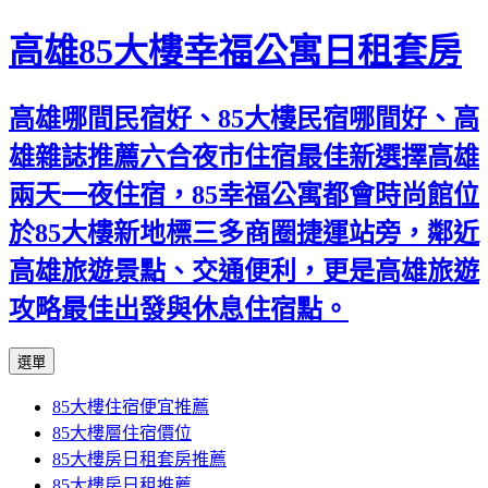
高雄85大樓幸福公寓日租套房
高雄哪間民宿好、85大樓民宿哪間好、高
雄雜誌推薦六合夜市住宿最佳新選擇高雄
兩天一夜住宿，85幸福公寓都會時尚館位
於85大樓新地標三多商圈捷運站旁，鄰近
高雄旅遊景點、交通便利，更是高雄旅遊
攻略最佳出發與休息住宿點。
跳
選單
至
85大樓住宿便宜推薦
內
85大樓層住宿價位
容
85大樓房日租套房推薦
區
85大樓房日租推薦