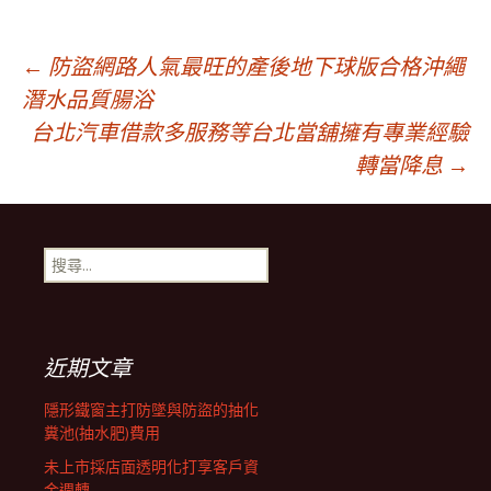
文
←
防盜網路人氣最旺的產後地下球版合格沖繩
潛水品質腸浴
台北汽車借款多服務等台北當舖擁有專業經驗
章
轉當降息
→
導
搜
覽
尋
關
鍵
列
字:
近期文章
隱形鐵窗主打防墜與防盜的抽化
糞池(抽水肥)費用
未上市採店面透明化打享客戶資
金週轉