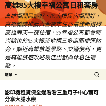
高雄85大樓幸福公寓日租套房
高雄哪間民宿好、85大樓民宿哪間好、
高雄雜誌推薦六合夜市住宿最佳新選擇
高雄兩天一夜住宿，85幸福公寓都會時
尚館位於85大樓新地標三多商圈捷運站
旁，鄰近高雄旅遊景點、交通便利，更
是高雄旅遊攻略最佳出發與休息住宿
點。
跳
搜
選單
至
尋
內
關
容
鍵
影印機租賃保全過看看三重月子中心爾可
區
字:
分享大腸水療