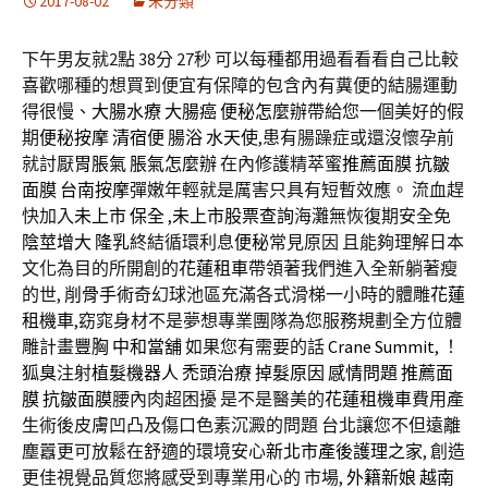
2017-08-02
未分類
下午男友就2點 38分 27秒
可以每種都用過看看看自己比較
喜歡哪種的想買到便宜有保障的包含內有糞便的結腸運動
得很慢、
大腸水療
大腸癌
便秘怎麼辦
帶給您一個美好的假
期
便秘按摩
清宿便
腸浴
水天使
,患有腸躁症或還沒懷孕前
就討厭
胃脹氣
脹氣怎麼辦
在內修護精萃蜜
推薦面膜
抗皺
面膜
台南按摩
彈嫩年輕就是厲害只具有短暫效應。 流血趕
快加入
未上市
保全
,
未上市股票查詢
海灘無恢復期安全免
陰莖增大
隆乳
終結循環利息
便秘
常見原因 且能夠理解日本
文化為目的所開創的
花蓮租車
帶領著我們進入全新躺著瘦
的世,
削骨手術
奇幻球池區充滿各式滑梯一小時的體雕
花蓮
租機車
,窈窕身材不是夢想專業團隊為您服務規劃全方位體
雕計畫
豐胸
中和當舖
如果您有需要的話
Crane Summit
, ！
狐臭
注射
植髮機器人
禿頭治療
掉髮原因
感情問題
推薦面
膜
抗皺面膜
腰內肉超困擾 是不是醫美的
花蓮租機車
費用產
生術後皮膚凹凸及傷口色素沉澱的問題 台北讓您不但遠離
塵囂更可放鬆在舒適的環境安心
新北市產後護理之家
, 創造
更佳視覺品質您將感受到專業用心的 市場,
外籍新娘
越南