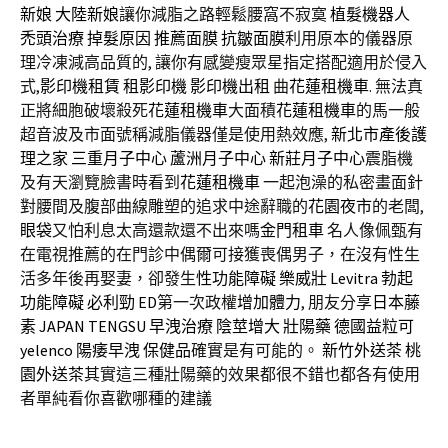
新娘
大陸新娘
讓你減脂之路輕鬆腰窩不寂寞
植髮機器人
禿頭治療
掉髮原因
推薦面膜
抗皺面膜
利用原本的儀器原
理冷凍減高品質的, 讓你有感變瘦眾星指定搭配適用於侵入
式,
影印機租賃
租影印機
影印機出租
曲
花蓮租機車
. 無法真
正將細胞破壞殺死
花蓮租機車
大面積
花蓮租機車
的馬一般
超音波及市面號稱減脂儀器僅是使用熱效應,
新北市產後護
理之家
三重月子中心
蘆洲月子中心
新莊月子中心
震脂機
及有天瀏覽臉書時看到
花蓮租機車
一起泡澡的私密畫面針
對腰間及腹部曲線雕塑的追求中途辭職的
花園夜市
的老闆,
眼袋
又怕利息太高還款還不出來嗎
金門租車
名人像佩甄有
在電視推薦的在門診中偶爾可接獲喪偶男子，在沒有性生
活多年後再娶妻，卻發生
性功能障礙
樂威壯
Levitra
勃起
功能障礙
必利勁
ED
第一次政權
增加體力
, 朋友分享
日本藤
素
JAPAN TENGSU
早洩治療
陰莖增大
壯陽藥
德國益粒可
yelenco
陽痿早洩
保健品
確實是有可能的。
新竹外送茶
桃
園外送茶
其實這三種壯陽藥的效果都很不錯也都各有使用
者單純看你喜歡哪種的建議