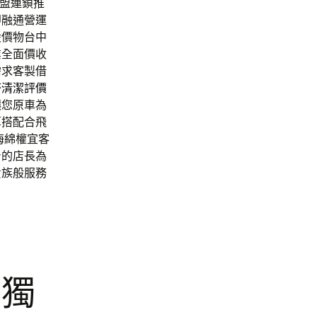
盟連鎖推
即融通營運
股價物台中
業全面價收
需求客製借
塔清潔評價
讓您原車為
算搭配合飛
海綿權宜客
身的店長為
貴族般服務
秀獨