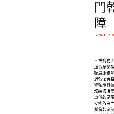
門
障
2024-12-3
三重寵物店
適合身體
額度服務
週轉優質
瓷軸承具
賴給
板橋
車借款
是
安排依白
質貸款案