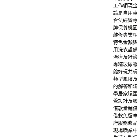
工作領現
論是自用
合法經營
牌保養桃
維修
專業
特色金額
用洗衣設
治療及舒
專精玻尿酸
館
好玩共
類型風險
的解答和
學居家環
覺設計及
借款
當鋪
借款免留
府服務修
現場職業