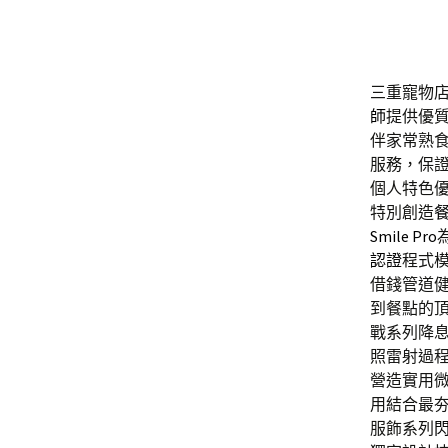
三重寵物店
師
提供優
伴家常熟
服務，保
個人特色
特別創造
Smile Pro
認證
程式
借錢管道
到餐點的
戰系列降
照雷射過
營造實用
用結合最
服飾系列