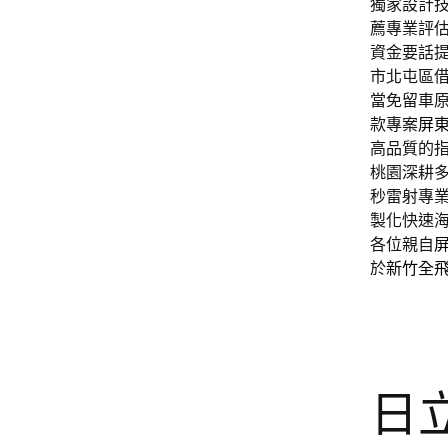
獨家設計
薦專業評
資金要話
市北屯區
當免留車
款專案
屏
高品質的
桃園深耕
秒雷射專
製化快速
各位親自
於
新竹全
日