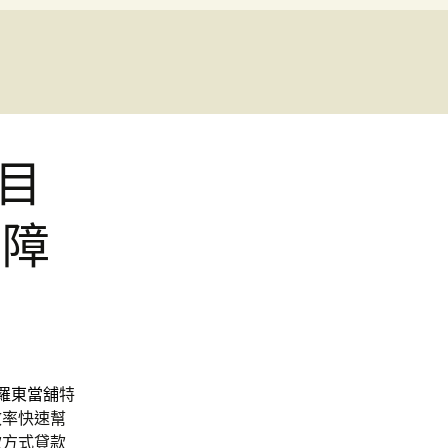
目
內障
羅東當舖
特
效率快速幫
款方式貸款