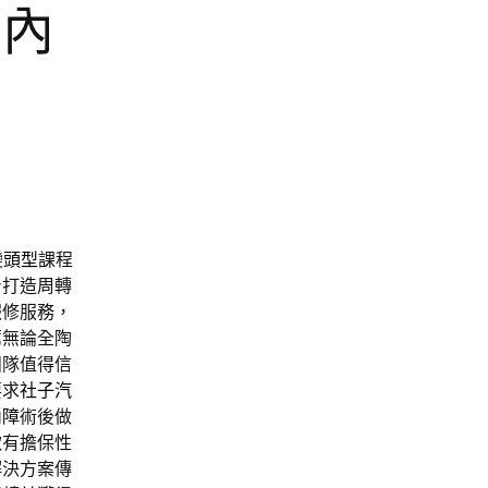
白內
變
頭型
課程
身打造周轉
報修服務，
薦無論全陶
團隊值得信
要求
社子汽
內障
術後做
款有擔保性
解決方案傳