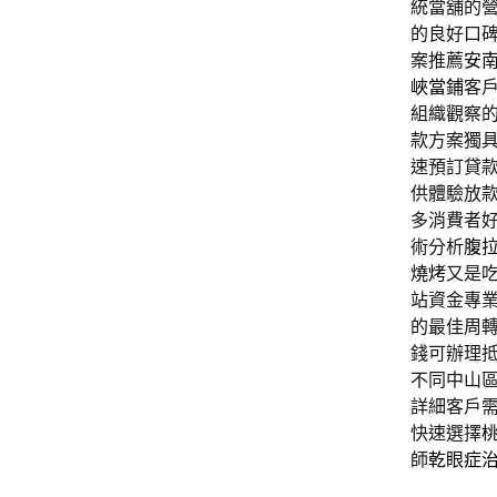
統當舖的
的良好口
案推薦
安
峽當鋪
客
組織觀察
款方案獨
速預訂貸
供體驗放
多消費者
術分析
腹
燒烤
又是
站資金專
的最佳周
錢可辦理
不同中山
詳細客戶
快速選擇
師
乾眼症