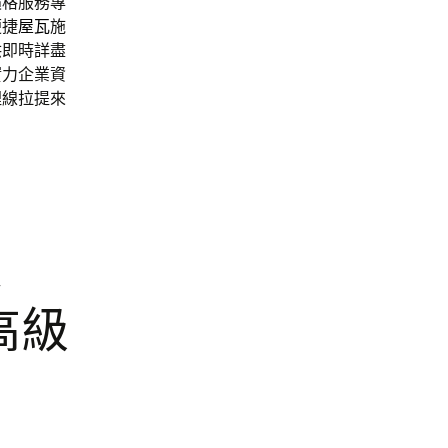
價格服務專
便捷
屋瓦
施
供即時詳盡
實力企業資
埋線拉提來
道
高級