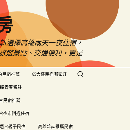
房
佳新選擇高雄兩天一夜住宿，
雄旅遊景點、交通便利，更是
搜
樓房民宿推薦
85大樓民宿哪家好
尋
關
將青春留駐
鍵
字:
便宜民宿推薦
合夜市附近住宿
適合親子民宿
高雄雜誌推薦民宿