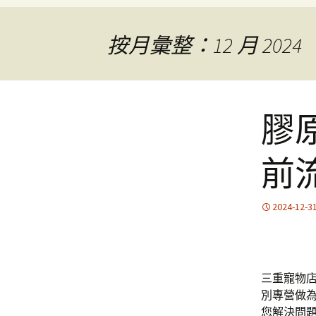
按月彙整：12 月 2024
膠
前
2024-12-3
三重寵物店
別專營做
您解決問