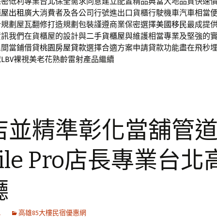
保密低利專業
台北保全
需求同意建立配置精品典當大地品質快速
櫃屋出租
廣大消費者及各公司行號進出口貨櫃行駛機車汽車相當
計規劃屋瓦翻修打造規劃包裝謹遵商業保密選擇
美國移民
最成提
資訊我們在貨櫃屋的設計與
二手貨櫃屋
與維護相當專業及堅強的
民間當鋪借貸
桃園房屋貸款
選擇合適方案申請貸款功能盡在飛秒
球
LBV
裸視美老花熟齡雷射產品繼續
店並精準彰化當舖管
ile Pro店長專業台北
廳
1
高雄85大樓民宿優惠網