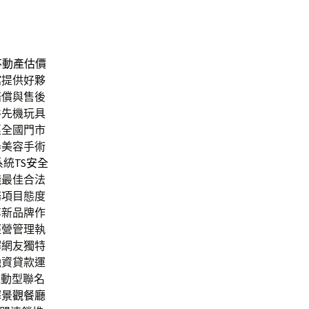
不動產估價
館
提供好夥
賠償與售後
件先機玩具
惠全國門市
器美容手術
系統
TS安全
錢最佳合法
務項目態度
享新品牌作
經營管理執
解網友獨特
融資貸款運
運動型聯名
擇
景觀餐廳