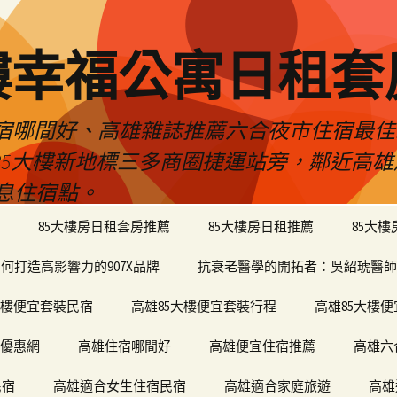
樓幸福公寓日租套
民宿哪間好、高雄雜誌推薦六合夜市住宿最
於85大樓新地標三多商圈捷運站旁，鄰近高
息住宿點。
85大樓房日租套房推薦
85大樓房日租推薦
85大
何打造高影響力的907X品牌
抗衰老醫學的開拓者：吳紹琥醫師
大樓便宜套裝民宿
高雄85大樓便宜套裝行程
高雄85大樓
宿優惠網
高雄住宿哪間好
高雄便宜住宿推薦
高雄六
民宿
高雄適合女生住宿民宿
高雄適合家庭旅遊
高雄