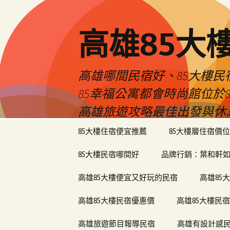
高雄85大
高雄哪間民宿好、85大樓
85幸福公寓都會時尚館位
高雄旅遊攻略最佳出發與休
跳
85大樓住宿便宜推薦
85大樓層住宿價位
至
內
85大樓民宿哪間好
品牌行銷：葉和軒如
容
區
高雄85大樓便宜又好玩的民宿
高雄85
高雄85大樓民宿優惠價
高雄85大樓民
高雄旅遊節目報導民宿
高雄有設計感