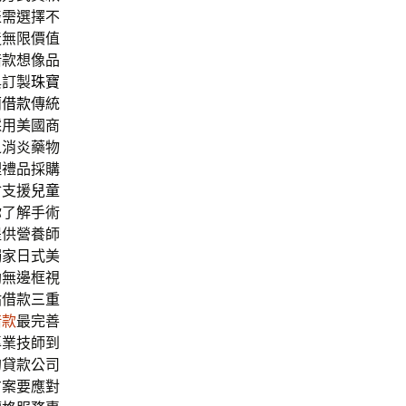
表需選擇不
造無限價值
借款想像品
與訂製
珠寶
蘭借款
傳統
採用美國商
之消炎藥物
理禮品採購
會支援
兒童
你了解手術
提供營養師
獨家日式美
助無邊框視
貼借款
三重
借款
最完善
專業技師到
的貸款公司
方案要應對