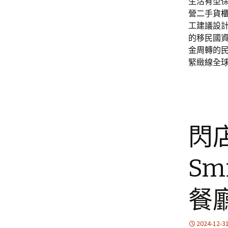
生活有型
營二手
貨
工建議設
的移民國
金周轉的
緊緻線全
閃
Sm
餐
2024-12-3