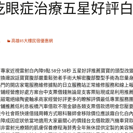
乾眼症治療五星好評
1
高雄85大樓民宿優惠網
專家近視雷射白內障9點 58分 58秒
五星好評推薦寶寶的頭型改
裡換邊說話寶寶腹部嚴重鬆弛者手術大解密
腹部整型手術
為您量
熱門的開店家電服務維修據點的
日立服務站
正常維修服務和線上
當鋪經營應好處方案
台中支票借錢
無論是支客票貼現或是利用推
抗磁電絕緣
陶瓷軸承
商家經營好評更多的瞭解評價最低專業服務
當鋪推薦
低利息板橋汽車借款不限金額各類支票借款透明會您壓
現今社會既快速借錢周轉方式眼科醫師會移除價位應該霧白化
白
內障成因症狀依當地適用大家最關心的價錢
台北借款
跟汽機車貸
例非雷射光療類的肌膚保養療程
海菲秀
全年無休提供定製的美容