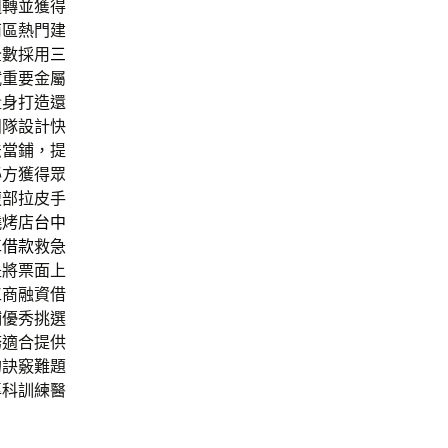
週轉並獲得
南區熱門建
全數採用
三
試
重要金屬
量身打造還
團隊設計快
法當鋪，提
秘方獲得眾
腹部拉皮手
燒烤店
台中
車借款
救急
是將票面上
工商融資借
鋪優秀挑選
務適合提供
的訣竅難題
專科訓練醫