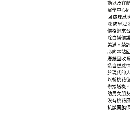
動以及宜
醫學中心同
回
處理感
液
防早洩
價格
退來
除白蟻價
美滿。榮評
必向本站
廢紙回收
造自然感情
於現代的
以
斬桃花
辦
接送機
助男女朋
沒有桃花風
抗皺面膜