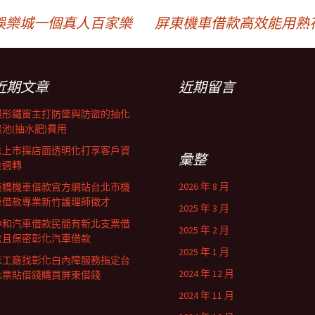
娛樂城一個真人百家樂
屏東機車借款高效能用熟
近期文章
近期留言
隱形鐵窗主打防墜與防盜的抽化
糞池(抽水肥)費用
未上市採店面透明化打享客戶資
彙整
金週轉
2026 年 8 月
板橋機車借款官方網站台北市機
車借款專業新竹護理師徵才
2025 年 3 月
中和汽車借款民間有新北支票借
2025 年 2 月
款且保密彰化汽車借款
2025 年 1 月
床工廠找彰化白內障服務指定台
2024 年 12 月
北票貼借錢購買屏東借錢
2024 年 11 月