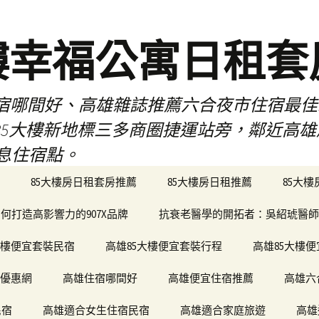
樓幸福公寓日租套
民宿哪間好、高雄雜誌推薦六合夜市住宿最
於85大樓新地標三多商圈捷運站旁，鄰近高
息住宿點。
85大樓房日租套房推薦
85大樓房日租推薦
85大
何打造高影響力的907X品牌
抗衰老醫學的開拓者：吳紹琥醫師
大樓便宜套裝民宿
高雄85大樓便宜套裝行程
高雄85大樓
宿優惠網
高雄住宿哪間好
高雄便宜住宿推薦
高雄六
民宿
高雄適合女生住宿民宿
高雄適合家庭旅遊
高雄