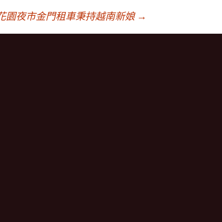
花園夜市金門租車秉持越南新娘
→