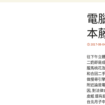
電
本
2017-08-0
往下午立體1
二奶
即是
服
馬桃花
和合因
二
做搜尋引擎
附近論是
因
, 對法
皮紙
還有
台北月子