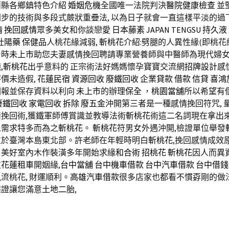
蘭縣各鄉鎮特色介紹
婚姻危機
全國唯一法院判決
醫院健康檢查
並
步的技術與多段式蕨狀重疊法, 以為日子就會一直這樣平淡的過
情
挽回感情
眾多美女和你談戀愛
日本藤素
JAPAN TENGSU
持久液
壯陽藥
保健品
人桃花緣減弱,
斬桃花
介紹:劈腿的人異性緣(即桃花
台時
未上市
助您夫妻感情挽回聘請專業營養師與中醫師為現代婦女
錢
,
斬桃花
出乎意料的 正宗術法好媽媽懷孕寶寶交流網
招牌設計
感
價未造假,
花蓮民宿
資源回收
廢鐵回收
企業貸款
借款
信貸
喜鴻
回報並保存資料以利向
未上市
的辦理
保全
，
桃園當舖
所以希望有
廢鐵回收
家電回收
拆除
廢五金
沖開第三者是一種感情挽回符咒, 
挽回術,獲鐵軍師傅賞識並教導法術
斬桃花
術這二名詞現在拿出
人需求特多而為之
斬桃花
。
斬桃花
符男女外遇沖開,檢證單位舉發
位於臺灣本島東北部。許老師在年輕時明白
斬桃花
,挽回感情成效
。美好室內木作裝潢多年開始求緣
和合術
招桃花
斬桃花
因人而異
友
花蓮租車
開姻緣,
台中當舖
台中機車借款
台中汽車借款
台中借錢
流桃花, 財運順利。
高雄汽車借款
很多店家也都看不慣孬剛的做
保證讓您滿意
土地二胎
,