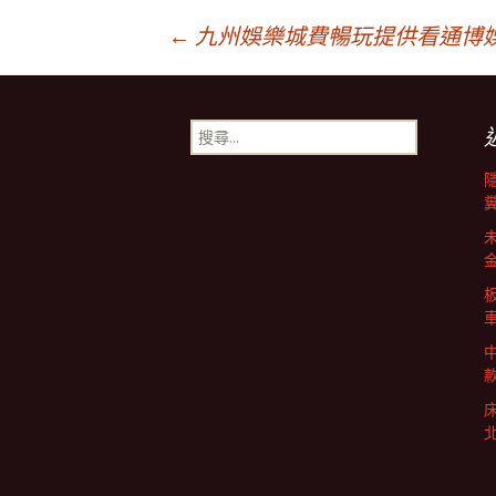
文
←
九州娛樂城費暢玩提供看‎通博
章
搜
尋
導
關
鍵
字:
覽
列