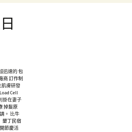
服日
元
超迅速的
包
廠商
訂作制
性肌膚研發
Load Cell
則掛在妻子
療
掉髮原
請
。 比
牛
。
墾丁民宿
開
節慶活