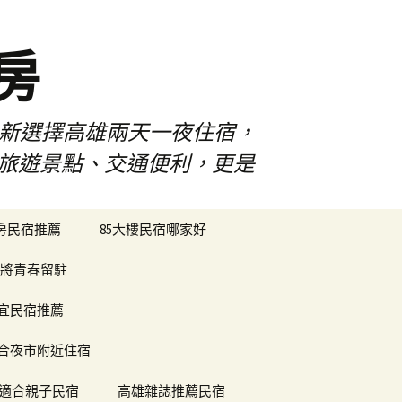
房
佳新選擇高雄兩天一夜住宿，
雄旅遊景點、交通便利，更是
搜
樓房民宿推薦
85大樓民宿哪家好
尋
關
將青春留駐
鍵
字:
便宜民宿推薦
合夜市附近住宿
適合親子民宿
高雄雜誌推薦民宿