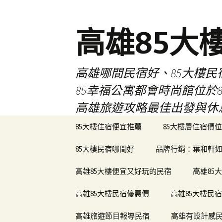
高雄85大
高雄哪間民宿好、85大樓
85幸福公寓都會時尚館位
高雄旅遊攻略最佳出發與休
跳
85大樓住宿便宜推薦
85大樓層住宿價位
至
內
85大樓民宿哪間好
品牌行銷：葉和軒如
容
區
高雄85大樓便宜又好玩的民宿
高雄85
高雄85大樓民宿優惠價
高雄85大樓民
高雄旅遊節目報導民宿
高雄有設計感