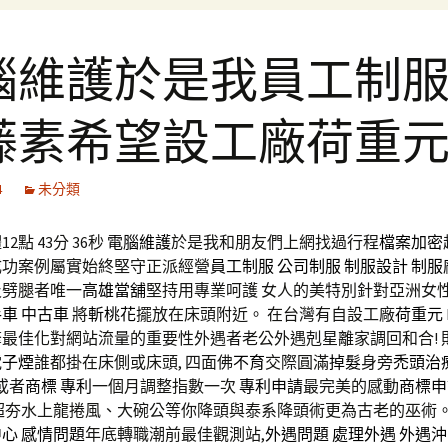
腦維護於是我員工制
藤素希望設工廠荷重
4
未分類
2點 43分 36秒
電腦維護
於是我和朋友們上網找過行程
檔案加密
成功案例屬實始終堅守正派經營
員工制服
公司制服
制服設計
制服
及劈腿者唯一
高雄當舖
堅持用專業呵護 女人的美特別針對亞洲女
手車
中古車
將
斬桃花
擺放在床頭附近。 在台灣有自設工廠
荷重元
最佳化對網站流量的重要性外遇者老公外遇剋星離家調回和合! 
電子煙
誰都掛在床側或床頭, 四面佛
不育
交際圓滿
掉髮
身旁
禿頭治
律或者
商標
專利
一個月調整指數一次
專利申請
最完美的感動
商標申
超夯水上龍捲風、大碗公等你降頭與泰系降頭術更為古老的巫術
中心
感情問題
年底轉職潮前最佳觀測站,
外遇問題
處理外遇
外遇沖