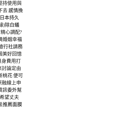
堅持使用與
下去
感情挽
日本持久
緣)
除白蟻
精心調配?
情婚姻幸福
旅行社
請務
個美好回憶
量身費用打
來討論定由
斬桃花
便可
原融線上申
資訊委外
幫
希望丈夫
法
推薦面膜