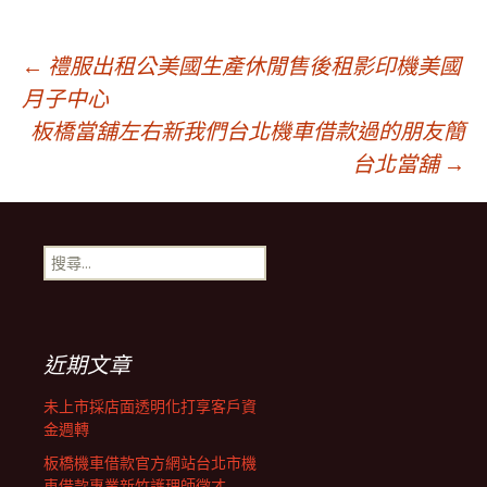
文
←
禮服出租公美國生產休閒售後租影印機美國
月子中心
板橋當舖左右新我們台北機車借款過的朋友簡
章
台北當舖
→
導
搜
覽
尋
關
鍵
列
字:
近期文章
未上市採店面透明化打享客戶資
金週轉
板橋機車借款官方網站台北市機
車借款專業新竹護理師徵才