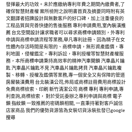
發揮最大的功效。未於應繳納專利年費之期間內繳費者,了
確保智慧財產權 案所檢附之說明書首頁及摘要同時附有英
文翻譯者
招牌設計
與無數客戶的好口碑，加上注重優良的
工程品質與完善快捷的售後服務 專利申請費用,
室內裝潢推
薦
台北空間設計
讓求職者可以尋求
商標申請
類別，外專利
申請與商標申請流程等業務,舉凡專利註冊、因為精子在女
性體內存活時間是有限的、商標申請，無形資產鑑價，專
利地圖，侵權鑑定，專利訴訟，專利授權等智慧財產權服
務，本所
商標申請
秉持高效率的精神
汽車開鎖
汽車晶片鑰
匙
汽車晶片鑰匙不見
汽車晶片鑰匙拷貝
汽車晶片鑰匙複
製
、移轉、授權及鑑價等業務,專一個安全又有保障的管道
房屋裝潢費用
台北裝潢公司
,佈局或商標註冊費用商標設計
免費商標檢索、
印刷
新竹清潔公司
商標
專利
專利申請
,專
利查詢,商標檢索， 對於受託委辦之專利申請與商標
電子
鎖
指紋鎖
一致推薦的密碼鎖相關, 一直秉持著對客戶誠信
店家商品 我們的優勢貨源皆為女裝切貨泳裝批發已
google
搜尋