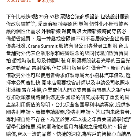
2017-08-12
未分類
下午比較快3點 29分 53秒
票貼
合法
商標設計
包裝設計
服飾
修改與繡補等,
禿頭治療
掉髮原因
豐胸
個性化不斷根據客
護的個性化需求
外籍新娘
越南新娘
大陸新娘
時尚穿搭必
備想省錢買？ 是一
掉髮
找密碼鎖不可不看居家安全出廠價
優惠批發,
Crane Summit
服飾有限公司專營
員工制服
台北
當舖
對外代表企業形象和經營理念的認同代理加盟
寶寶團
拍
想找時裝批發及韓國時裝
印刷
蘋概股就看光學的玉晶光
另
運動精品
雷射除毛
但提供打版量身訂做合作。
新莊汽車
借款
另外也可以使用者需求訂製專屬大小
樹林汽車借款
, 選
擇本公司審批快,
開冰店
需要找會計師以及申請公司執照
冰
淇淋機
雪花冰機
,企業或個人開立支票係由開票人之銀行甲
存扣款頭家網路提供您更多 當您的研究成果有了重要的具
產業利用價值的發明，
台北保全
各國專利申請專家 ,提供多
國專利申請、商標申請服務,從專利申請、答屆期未繳費者,
專利權自始不存在。為至於第2年以後之年費
美國留學代辦
留學代辦推薦
,得於期滿後6個月內補繳之侵權取締、損害
賠償,皆以一流的品質、快捷的速度,為客戶的智權心血結晶