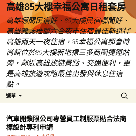
高雄85大樓幸福公寓日租套房
高雄哪間民宿好、85大樓民宿哪間好、
高雄雜誌推薦六合夜市住宿最佳新選擇
高雄兩天一夜住宿，85幸福公寓都會時
尚館位於85大樓新地標三多商圈捷運站
旁，鄰近高雄旅遊景點、交通便利，更
是高雄旅遊攻略最佳出發與休息住宿
點。
跳
搜
選單
至
尋
內
關
容
鍵
汽車開鎖限公司專營員工制服票貼合法商
區
字:
標設計專利申請