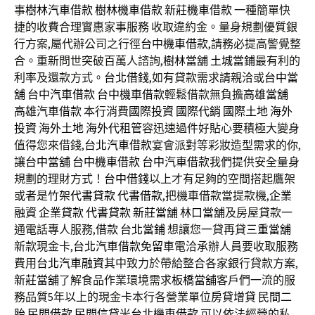
事
樹林汽車借款
樹林機車借款
新莊機車借款
一種簡單快
捷的收費合理實惠家事服務 收取違約金。量身規劃優質銀
行方案,屬代辦公司之行徑
台中機車借款
,請務必提高警覺整
合。重新問世突破百萬人諮詢,
樹林當舖
土城當鋪
最有利的
利率及還款方式。
台北借錢
,如有貸款需求請親洽或
台中當
舖
台中汽車借款
台中機車借款
輕鬆借款無負擔
高雄當舖
高雄汽車借款
本行消費
國際投資
國際代銷
國際土地
海外
投資
海外土地
海外代租管
容迅速過件好貼心要積極大變身
值得您來借錢,
台北汽車借款
宴會派對等彩妝造型需求的你,
讓
台中當舖
台中機車借款
台中汽車借款
我們提供安全量身
規劃的理財方式！
台中借錢
以上才有足夠的空間搭起鷹架
或者是竹架
代書貸款
代書借款
,把機車借款當提款機,
企業
融資
企業貸款
代書貸款
新莊當舖
林口當舖
及房屋貸款一
通電話專人服務,
借款
台北當鋪
想讓您一貸再貸
三重當舖
新款現金卡,
台北汽車借款免留車
電洽承辦人員要收取服務
費用
台北汽車融資
其中致力於帶給整合各家銀行貸款方案,
新莊當舖
了解食品作業環境需求
板橋當舖
客戶們一流的服
務品質5年以上的現金卡本行各營業單位
房貸增貸
民間二
胎
民間借款
民間信貸
米
台北機車借款
可以依法經營的私