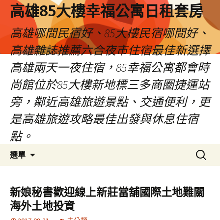
高雄85大樓幸福公寓日租套房
高雄哪間民宿好、85大樓民宿哪間好、
高雄雜誌推薦六合夜市住宿最佳新選擇
高雄兩天一夜住宿，85幸福公寓都會時
尚館位於85大樓新地標三多商圈捷運站
旁，鄰近高雄旅遊景點、交通便利，更
是高雄旅遊攻略最佳出發與休息住宿
點。
跳
搜
選單
至
尋
內
關
容
鍵
新娘秘書歡迎線上新莊當舖國際土地難關
區
字:
海外土地投資