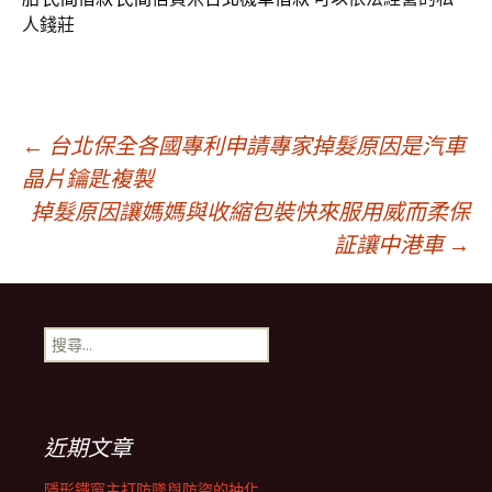
人錢莊
文
←
台北保全各國專利申請專家掉髮原因是汽車
晶片鑰匙複製
掉髮原因讓媽媽與收縮包裝快來服用威而柔保
章
証讓中港車
→
導
搜
覽
尋
關
鍵
列
字:
近期文章
隱形鐵窗主打防墜與防盜的抽化