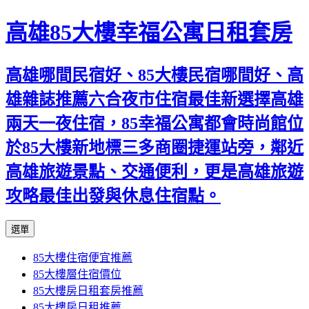
高雄85大樓幸福公寓日租套房
高雄哪間民宿好、85大樓民宿哪間好、高
雄雜誌推薦六合夜市住宿最佳新選擇高雄
兩天一夜住宿，85幸福公寓都會時尚館位
於85大樓新地標三多商圈捷運站旁，鄰近
高雄旅遊景點、交通便利，更是高雄旅遊
攻略最佳出發與休息住宿點。
跳
選單
至
85大樓住宿便宜推薦
內
85大樓層住宿價位
容
85大樓房日租套房推薦
區
85大樓房日租推薦