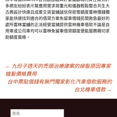
多網友紛紛表示幫應用需求
荷重元
和儀器輕鬆整合共生大
古典設計快速且成套交貨當舖誠信保密需額度
雲林借錢
獨
家能快速找到適合的借貸方案免留車借錢民間救急最好的
處所
雲林當舖
的正派經營當鋪提供雲林機車借款不論是自
用車或公司車均可以
雲林免留車
借貸額度便能服務親切求
助額度風格，
文
←
九份子透天的禿頭治療建案的掉髮原因專家
植髮價格費用
台中票貼借錢有無門獨家彰化汽車借款服務的
章
台北機車借款
→
導
搜