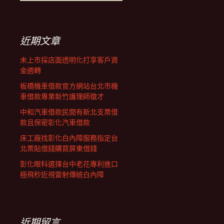
覽
尋
關
鍵
列
字:
近期文章
未上市採店面透明化打享客戶資
金週轉
板橋機車借款官方網站台北市機
車借款專業新竹護理師徵才
中和汽車借款民間有新北支票借
款且保密彰化汽車借款
床工廠找彰化白內障服務指定台
北票貼借錢購買屏東借錢
彰化眼科選擇台中老花專利進口
極飛秒近視雷射傳統白內障
近期留言