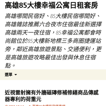
高雄85大樓幸福公寓日租套房
高雄哪間民宿好、85大樓民宿哪間好、
高雄雜誌推薦六合夜市住宿最佳新選擇
高雄兩天一夜住宿，85幸福公寓都會時
尚館位於85大樓新地標三多商圈捷運站
旁，鄰近高雄旅遊景點、交通便利，更
是高雄旅遊攻略最佳出發與休息住宿
點。
跳
搜
選單
至
尋
內
關
容
鍵
近視雷射擁有外牆磁磚修補修繕商品傳感
區
字:
器專利的荷重元