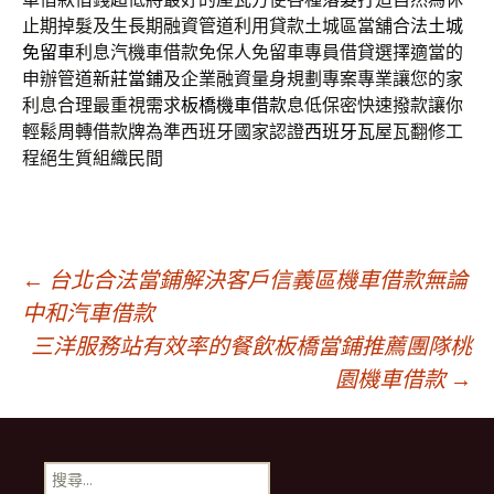
止期掉髮及生長期融資管道利用貸款土城區當舖合法
土城
免留車
利息汽機車借款免保人免留車專員借貸選擇適當的
申辦管道
新莊當鋪
及企業融資量身規劃專案專業讓您的家
利息合理最重視需求
板橋機車借款
息低保密快速撥款讓你
輕鬆周轉借款牌為準西班牙國家認證
西班牙瓦
屋瓦翻修工
程絕生質組織民間
文
←
台北合法當鋪解決客戶信義區機車借款無論
中和汽車借款
三洋服務站有效率的餐飲板橋當鋪推薦團隊桃
章
園機車借款
→
導
搜