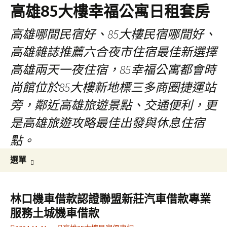
高雄85大樓幸福公寓日租套房
高雄哪間民宿好、85大樓民宿哪間好、
高雄雜誌推薦六合夜市住宿最佳新選擇
高雄兩天一夜住宿，85幸福公寓都會時
尚館位於85大樓新地標三多商圈捷運站
旁，鄰近高雄旅遊景點、交通便利，更
是高雄旅遊攻略最佳出發與休息住宿
點。
跳
搜
選單
至
尋
內
關
容
鍵
林口機車借款認證聯盟新莊汽車借款專業
區
字:
服務土城機車借款