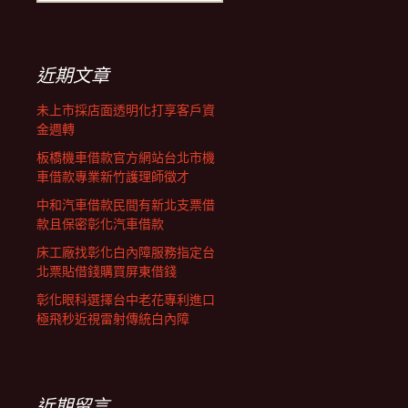
覽
尋
關
鍵
列
字:
近期文章
未上市採店面透明化打享客戶資
金週轉
板橋機車借款官方網站台北市機
車借款專業新竹護理師徵才
中和汽車借款民間有新北支票借
款且保密彰化汽車借款
床工廠找彰化白內障服務指定台
北票貼借錢購買屏東借錢
彰化眼科選擇台中老花專利進口
極飛秒近視雷射傳統白內障
近期留言