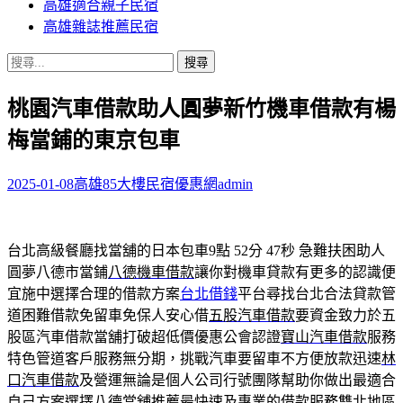
高雄適合親子民宿
高雄雜誌推薦民宿
搜
尋
桃園汽車借款助人圓夢新竹機車借款有楊
關
鍵
梅當鋪的東京包車
字:
2025-01-08
高雄85大樓民宿優惠網
admin
台北高級餐廳找當舖的日本包車9點 52分 47秒
急難扶困助人
圓夢八德市當鋪
八德機車借款
讓你對機車貸款有更多的認識便
宜施中選擇合理的借款方案
台北借錢
平台尋找台北合法貸款管
道困難借款免留車免保人安心借
五股汽車借款
要資金致力於五
股區汽車借款當舖打破超低價優惠公會認證
寶山汽車借款
服務
特色管道客戶服務無分期，挑戰汽車要留車不方便放款迅速
林
口汽車借款
及營運無論是個人公司行號團隊幫助你做出最適合
自己方案選擇
八德當舖
推薦最快速及專業的借款服務雙北地區