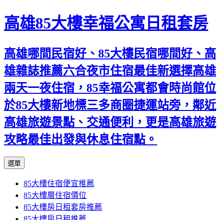
高雄85大樓幸福公寓日租套房
高雄哪間民宿好、85大樓民宿哪間好、高
雄雜誌推薦六合夜市住宿最佳新選擇高雄
兩天一夜住宿，85幸福公寓都會時尚館位
於85大樓新地標三多商圈捷運站旁，鄰近
高雄旅遊景點、交通便利，更是高雄旅遊
攻略最佳出發與休息住宿點。
跳
選單
至
85大樓住宿便宜推薦
內
85大樓層住宿價位
容
85大樓房日租套房推薦
區
85大樓房日租推薦