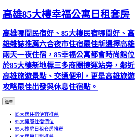
高雄85大樓幸福公寓日租套房
高雄哪間民宿好、85大樓民宿哪間好、高
雄雜誌推薦六合夜市住宿最佳新選擇高雄
兩天一夜住宿，85幸福公寓都會時尚館位
於85大樓新地標三多商圈捷運站旁，鄰近
高雄旅遊景點、交通便利，更是高雄旅遊
攻略最佳出發與休息住宿點。
跳
選單
至
85大樓住宿便宜推薦
內
85大樓層住宿價位
容
85大樓房日租套房推薦
區
85大樓房日租推薦