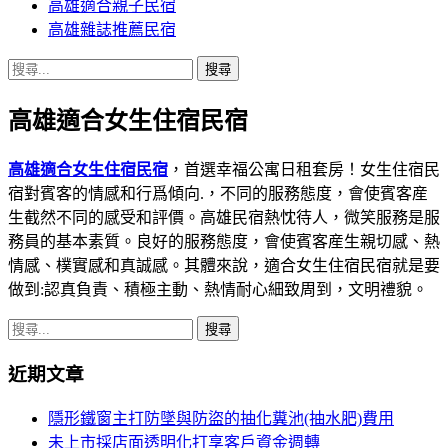
高雄適合親子民宿
高雄雜誌推薦民宿
搜
尋
高雄適合女生住宿民宿
關
鍵
字:
高雄適合女生住宿民宿
，首選幸福公寓日租套房！女生住宿民
宿對賓客的情感和行爲傾向.，不同的服務態度，會使賓客産
生截然不同的感受和評價。高雄民宿熱忱待人，微笑服務是服
務員的基本素質。良好的服務態度，會使賓客産生親切感、熱
情感、樸實感和真誠感。其體來說，適合女生住宿民宿就是要
做到:認真負責、積極主動、熱情耐心細致周到，文明禮貌。
搜
尋
近期文章
關
鍵
隱形鐵窗主打防墜與防盜的抽化糞池(抽水肥)費用
字:
未上市採店面透明化打享客戶資金週轉