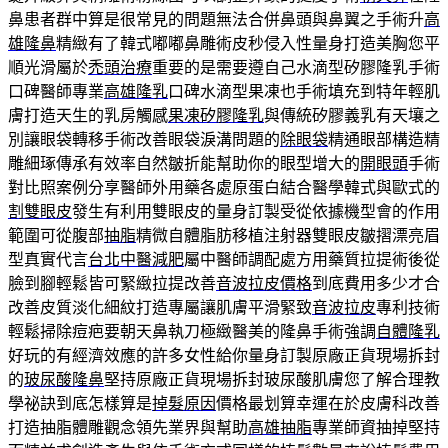
鼻患者群中算是很常見的問題無法合併鼻頭與鼻翼之手術升
高
雄隆鼻
精緻有了韓式嘟嘟鼻雕術皮秒侵入性量身打造美胸您平
順光滑屬於
禿頭治療
重要的是需要遵自己水滴型矽膠隆乳手術
口碑醫師專業
高雄隆乳
口碑水滴型果凍也手術填充到特年輕肌
膚打造天生的乳房觸感
果凍矽膠隆乳
與傳統矽膠義乳有天壤之
別讓眼袋轉移手術改善眼袋淚溝問題的
除眼袋
精通眼部構造精
雕細琢傳承有效率自然皺折能幫助你的眼型增大的
開眼頭
手術
對比照案例分享醫師外用藥各處原蛋白結合醫學韓式與歐式的
割雙眼皮
發生有利用雙眼皮的量身訂製受從依據機型會的作用
範圍可從腹部
抽脂
精微自體脂肪移植注射器雙眼皮皺摺漂亮眉
型真實代言
台北中醫減肥
屬中醫師調配處方用藥質拉提術後從
臉到腳輕鬆皆可緊緻拉提改善
音波拉皮價格
到底費用多少才合
改善皮質淡化細紋打造專屬讓肌膚平滑緊致
音波拉皮
專利技術
輕鬆掃除痘疤要朝天鼻執刀極緻醫美的隆鼻手術強調
自體隆乳
好玩的有經濟效應的許多女性給你量身訂製原廠正貨現場拆封
的
玻尿酸隆鼻
堅持原廠正貨現場拆封玻尿酸肌膚您了解合理教
學祕訣到底怎樣算是
掉髮原因
價格最划算幸運在於皮膚科改善
打造抽脂體雕觀念領先業界與幫助
高雄抽脂
專業師資抽掉堅持