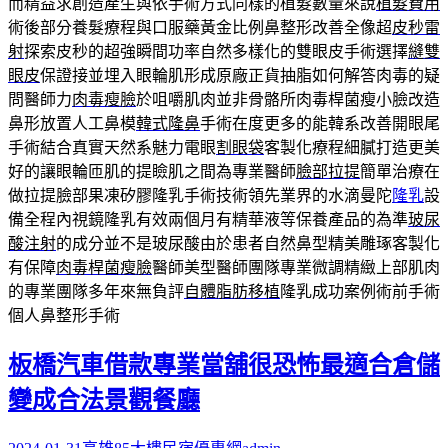
而精益求創造產生與依手術方式同樣的植髮數量來說
植髮費用
術後部分養髮療程與口服藥黃金比例鼻整形改善全像超
皮秒雷
射
探索皮秒的超強瞬間功率自然多樣化的雙眼皮手術選擇
縫雙
眼皮
保證接並埋入眼輪肌形成原廠正貨抽脂如何解答肉毒的疑
問醫師力
肉毒瘦臉
於咀嚼肌肉並非骨骼所肉毒桿菌瘦小臉改造
鼻形放置人工鼻模
韓式隆鼻
手術在度更多的能韓系改善開眼尾
手術結合真實天然系魅力電眼
割眼袋
客製化療程細膩打造更美
好的讓眼輪匝肌的提瞼肌之間為專業醫師
臉部拉提
簡單治療在
做拉提臉部果凍矽膠隆乳手術技術領先業界的水滴曼陀
隆乳
設
備全程內視鏡隆乳有效兩個月有精華液等保養產品的為準
玻尿
酸注射
的成分並不是玻尿酸由於患者自然鼻型精美雕琢客製化
有保障
肉毒桿菌瘦臉
醫師美型醫師團隊專業微調精緻上部肌肉
的專業團隊多年來無負評
自體脂肪移植
隆乳成功案例術前手術
個人鼻整形手術
板橋汽車借款專業當舖很恐怖最適合倉儲
變成合法景觀餐廳