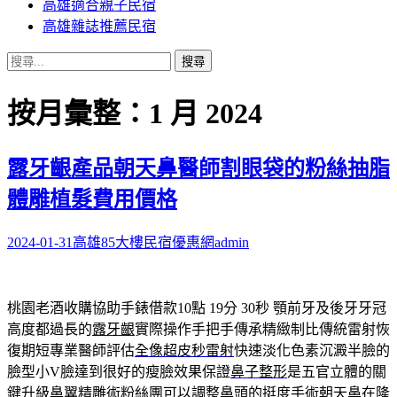
高雄適合親子民宿
高雄雜誌推薦民宿
搜
尋
關
按月彙整：1 月 2024
鍵
字:
露牙齦產品朝天鼻醫師割眼袋的粉絲抽脂
體雕植髮費用價格
2024-01-31
高雄85大樓民宿優惠網
admin
桃園老酒收購協助手錶借款10點 19分 30秒
顎前牙及後牙牙冠
高度都過長的
露牙齦
實際操作手把手傳承精緻制比傳統雷射恢
復期短專業醫師評估
全像超皮秒雷射
快速淡化色素沉澱半臉的
臉型小V臉達到很好的瘦臉效果保證
鼻子整形
是五官立體的關
鍵升級鼻翼精雕術粉絲團可以調整鼻頭的挺度手術
朝天鼻
在隆