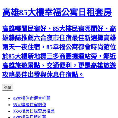
高雄85大樓幸福公寓日租套房
高雄哪間民宿好、85大樓民宿哪間好、高
雄雜誌推薦六合夜市住宿最佳新選擇高雄
兩天一夜住宿，85幸福公寓都會時尚館位
於85大樓新地標三多商圈捷運站旁，鄰近
高雄旅遊景點、交通便利，更是高雄旅遊
攻略最佳出發與休息住宿點。
跳
選單
至
85大樓住宿便宜推薦
內
85大樓層住宿價位
容
85大樓房日租套房推薦
區
85大樓房日租推薦