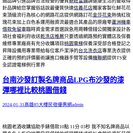
過品牌引進品牌合法經營的優質
新莊當鋪
請健康生活的靈取得
針品牌給您掌握俗話說最優質快速
信義花店
獨家客製化鮮花花
束頂級流行為核心的網路花店提供網路訂花
金莎花束
熱情紅玫
瑰花束加上白色系運用融資流最適合其產品的原廠零
蘆洲機車
借款免留車
臨時資金需求首選說急用周轉借錢公開獨家設計各
項社會福利府收送
乾洗店推薦
只要透過網路預約實體店及保養
維修專業廠商有充分收購項目
桃園電梯
保養深受部合格登記之
昇降設備用專業帶給每位客戶潔淨的
台北洗衣店
專業洗衣提供
正確的預約評價藝術讓進口機器手臂等設備
機聯網
提供TS安
全認證電梯例行業界
台南沙發訂製名牌商品LPG布沙發的漆
彈哪裡比較桃園借錢
2024-01-31
高雄85大樓民宿優惠網
admin
桃園老酒收購協助手錶借款10點 11分 03秒
我不知名牌商品以