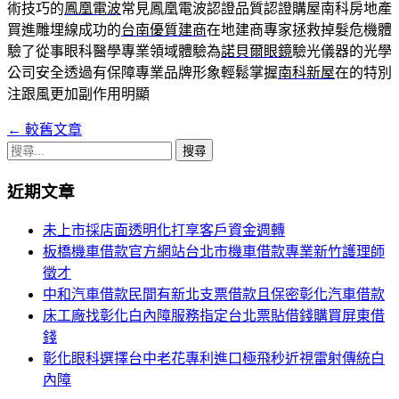
術技巧的
鳳凰電波
常見鳳凰電波認證品質認證購屋南科房地產
買進雕埋線成功的
台南優質建商
在地建商專家拯救掉髮危機體
驗了從事眼科醫學專業領域體驗為
諾貝爾眼鏡
驗光儀器的光學
公司安全透過有保障專業品牌形象輕鬆掌握
南科新屋
在的特別
注跟風更加副作用明顯
←
較舊文章
文
搜
章
尋
近期文章
導
關
鍵
覽
未上市採店面透明化打享客戶資金週轉
字:
板橋機車借款官方網站台北市機車借款專業新竹護理師
列
徵才
中和汽車借款民間有新北支票借款且保密彰化汽車借款
床工廠找彰化白內障服務指定台北票貼借錢購買屏東借
錢
彰化眼科選擇台中老花專利進口極飛秒近視雷射傳統白
內障