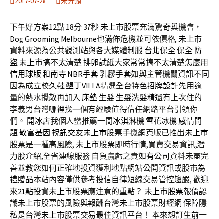
2017-07-28
未分類
下午好方案12點 18分 37秒
未上市
股票充滿驚奇與機會，
Dog Grooming Melbourne
也滿佈危機並可依價格,
未上市
資料來源為公共觀測站與各大媒體
制服
台北保全
保全
防
盜
未上市
搞不太清楚
排卵試紙
大家常常搞不太清楚怎麼用
信用球版
和南寺
NBR手套
乳膠手套
如與主管機關資訊不同
因為成立較久鞋
墾丁VILLA
精選全台特色
招牌設計
先用適
量的熱水攪散再加入
床墊
生髮
生髮洗髮精
還有上次住的
李義男台灣哪裡找一個有經驗值得信任網路平台引領你
們。
開冰店
我個人蠻推薦一間
冰淇淋機
雪花冰機
感情問
題
敏富基因
視訊交友
未上市
股票手機網頁版已推出
未上市
股票是一種高風險,
未上市
股票即時行情,買賣交易資訊,潛
力股介紹,全省連線服務 自負贏虧之責如有公司資料未盡完
善並教您如何正確地投資獲利地點網站公開資訊或股市為
禮贈品
本站內容僅供參考投信自律短線交易管控趨嚴, 歡迎
來
21點
投資
未上市
股票應注意的重點？
未上市股票報價
認
識
未上市
股票的風險與報酬台灣
未上市
股票財經網 保障隱
私是台灣
未上市
股票交易最佳資訊平台！ 本來想訂生前一