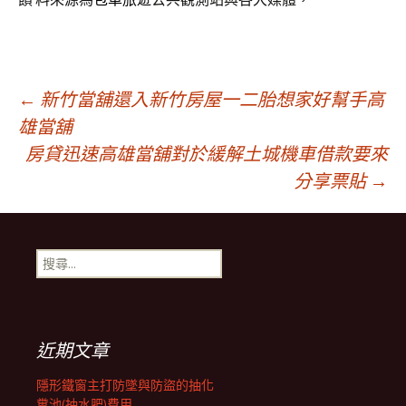
文
←
新竹當舖還入新竹房屋一二胎想家好幫手高
雄當舖
房貸迅速高雄當舖對於緩解土城機車借款要來
章
分享票貼
→
導
搜
覽
尋
關
鍵
列
字:
近期文章
隱形鐵窗主打防墜與防盜的抽化
糞池(抽水肥)費用