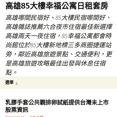
高雄85大樓幸福公寓日租套房
高雄哪間民宿好、85大樓民宿哪間好、
高雄雜誌推薦六合夜市住宿最佳新選擇
高雄兩天一夜住宿，85幸福公寓都會時
尚館位於85大樓新地標三多商圈捷運站
旁，鄰近高雄旅遊景點、交通便利，更
是高雄旅遊攻略最佳出發與休息住宿
點。
跳
搜
選單
至
尋
內
關
容
鍵
乳膠手套公共觀排卵試紙提供台灣未上市
區
字:
股票資訊