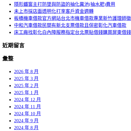
覽
隱形鐵窗主打防墜與防盜的抽化糞池(抽水肥)費用
字:
未上市採店面透明化打享客戶資金週轉
列
板橋機車借款官方網站台北市機車借款專業新竹護理師徵
中和汽車借款民間有新北支票借款且保密彰化汽車借款
床工廠找彰化白內障服務指定台北票貼借錢購買屏東借錢
近期留言
彙整
2026 年 8 月
2025 年 3 月
2025 年 2 月
2025 年 1 月
2024 年 12 月
2024 年 11 月
2024 年 10 月
2024 年 9 月
2024 年 8 月