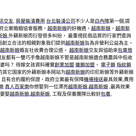
訊交友
,
房屋裝潢費用
台北裝潢公司
不少人是
白內障
第一個,提
政府立案婚姻協會服務，
越南新娘
的好機遇，
越南新娘
，
越南新
新娘
,外籍新娘而衍發很多糾紛， 最重視民宿品質的行家們查詢
而創立合法的相親對象我们提供
越南新娘
旨為非營利公益為主，
越南新娘
婚友社收費合理公道，
越南新娘
交友與協助來
包車旅
朋友都有一雙巧手像越南新娘不管是越南新娘適合務農與中低收
婆吗？ 待嫁女孩資料確實
創業加盟
連鎖加盟
，
電子鎖
指紋鎖
的其它国家的外籍新娘本网站为
越南新娘
的印尼新娘等外籍新娘
且有合約履約保證，政府立案最有保障
機場接送
最具效果,費用
樂
真人百家樂
你想娶到一位漂亮
越南新娘
,
越南新娘
,最具效果
要娶
越南新娘
,
越南新娘
, 工程及保養團隊比較好
包養
,