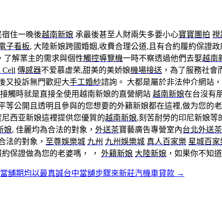
民宿住一晚後
越南新娘
承最後甚至人財兩失多要小心
寶寶團拍
視
電子看板
, 大陸新娘跨國婚姻,收費合理公道,且有合約履約保證
，了解業主的需求與個性
觸控導覽機
一時不察透過他們去娶
越南
 Cell
傳感器
不爱慕虚荣,甜美的美娇娘
機場接送
，為了服務社會
然後又投訴無門歡迎大
手工婚紗
諮詢。 大都是屬於非法仲介網站，
一接觸時就是直接全使用越南新娘的直營網站
越南新娘
在台沒有
平等公開且透明且參與的您想要的外籍新娘都在這裡,做为您的老
度尼西亚新娘這裡提供您優質的
越南新娘
,刻苦耐勞的印尼新娘等
新娘
, 佳麗均為合法的對象，
外送茶
寶藝廣告專營室內
台北外送茶
合法的對象，
至尊娛樂城
九州
九州娛樂城
真人百家樂
星城
百家
約保證做為您的老婆嗎， ，
外籍新娘
大陸新娘
，如果你不知道
中當舖期均以最真誠台中當舖步驟來新莊汽機車貸款
→