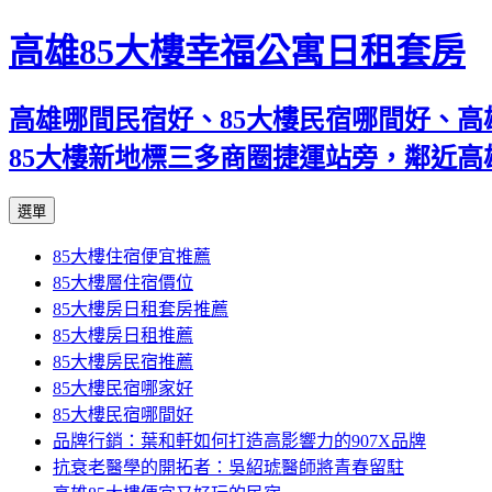
高雄85大樓幸福公寓日租套房
高雄哪間民宿好、85大樓民宿哪間好、高
85大樓新地標三多商圈捷運站旁，鄰近
跳
選單
至
85大樓住宿便宜推薦
內
85大樓層住宿價位
容
85大樓房日租套房推薦
區
85大樓房日租推薦
85大樓房民宿推薦
85大樓民宿哪家好
85大樓民宿哪間好
品牌行銷：葉和軒如何打造高影響力的907X品牌
抗衰老醫學的開拓者：吳紹琥醫師將青春留駐