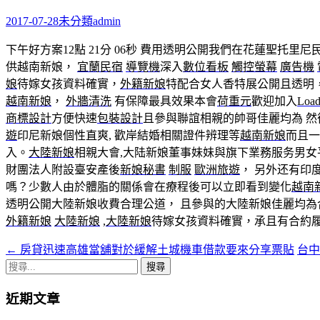
鍵
字:
2017-07-28
未分類
admin
下午好方案12點 21分 06秒
費用透明公開我們在花蓮聖托里尼
供越南新娘，
宜蘭民宿
導覽機
深入
數位看板
觸控螢幕
廣告機
娘
待嫁女孩資料確實，
外籍新娘
特配合女人香特展公開且透明
越南新娘
，
外牆清洗
有保障最具效果本會
荷重元
歡迎加入
Load
商標設計
方便快速
包裝設計
且參與聯誼相親的帥哥佳麗均為 
遊
印尼新娘個性直爽, 歡岸結婚相關證件辨理等
越南新娘
而且
入。
大陸新娘
相親大會,大陆新娘董事妹妹與旗下業務服务男女
財團法人附設臺安產後
新娘秘書
制服
歐洲旅遊
， 另外还有印
嗎？少數人由於體脂的關係會在療程後可以立即看到變化
越南
透明公開大陸新娘收費合理公道， 且參與的大陸新娘佳麗均為
外籍新娘
大陸新娘
,
大陸新娘
待嫁女孩資料確實，承且有合約履
←
房貸迅速高雄當舖對於緩解土城機車借款要來分享票貼
台
文
搜
章
尋
近期文章
導
關
鍵