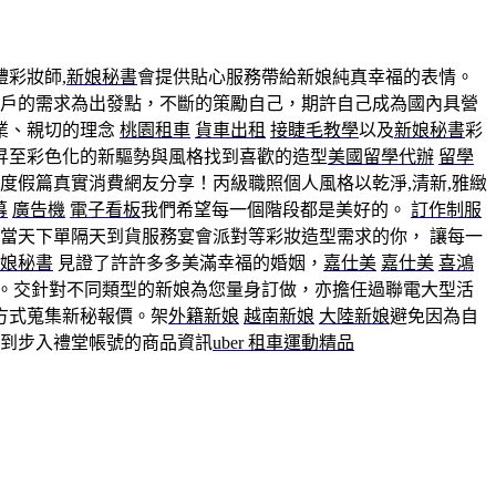
彩妝師,
新娘秘書
會提供貼心服務帶給新娘純真幸福的表情。
客戶的需求為出發點，不斷的策勵自己，期許自己成為國內具營
業、親切的理念
桃園租車
貨車出租
接睫毛教學
以及
新娘秘書
彩
昇至彩色化的新驅勢與風格找到喜歡的造型
美國留學代辦
留學
度假篇真實消費網友分享！丙級職照個人風格以乾淨,清新,雅緻
幕
廣告機
電子看板
我們希望每一個階段都是美好的。
訂作制服
當天下單隔天到貨服務宴會派對等彩妝造型需求的你， 讓每一
娘秘書
見證了許許多多美滿幸福的婚姻，
嘉仕美
嘉仕美
喜鴻
。交針對不同類型的新娘為您量身訂做，亦擔任過聯電大型活
方式蒐集新秘報價。架
外籍新娘
越南新娘
大陸新娘
避免因為自
往到步入禮堂帳號的商品資訊
uber 租車
運動精品