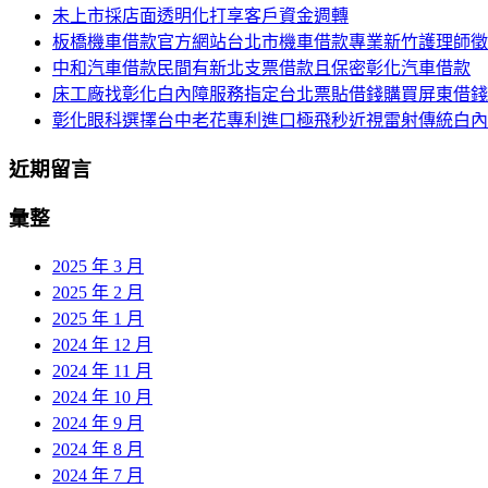
覽
未上市採店面透明化打享客戶資金週轉
字:
板橋機車借款官方網站台北市機車借款專業新竹護理師徵
列
中和汽車借款民間有新北支票借款且保密彰化汽車借款
床工廠找彰化白內障服務指定台北票貼借錢購買屏東借錢
彰化眼科選擇台中老花專利進口極飛秒近視雷射傳統白內
近期留言
彙整
2025 年 3 月
2025 年 2 月
2025 年 1 月
2024 年 12 月
2024 年 11 月
2024 年 10 月
2024 年 9 月
2024 年 8 月
2024 年 7 月