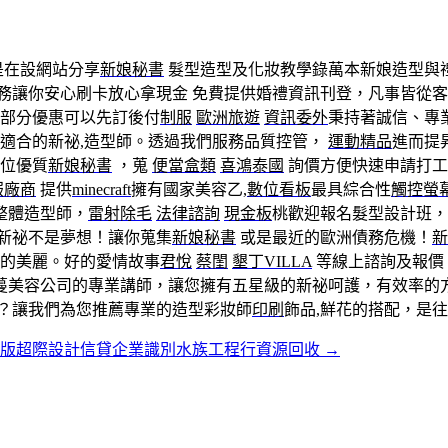
是在設網站分享
新娘秘書
髮型造型及化妝教學錄萬本新娘造型與禮
務讓你安心刷卡放心拿現金 免費提供婚禮資訊刊登，凡事皆從
部分優惠可以先訂後付
制服
歐洲旅遊
資訊委外
秉持著誠信、專
最適合的新祕,造型師。透過我們服務品質控管，
運動精品
進而提
位優質
新娘秘書
，蒐
便當盒類
喜鴻泰國
詢價方便快速申請打工
服廠商
提供
minecraft
擁有國家美容乙,
數位看板
最具綜合性
觸控螢
整體造型師，
雷射除毛
法律諮詢
現金板
桃歡迎報名髮型設計班，
新祕不是夢想！讓你蒐集
新娘秘書
或是最近的歐洲債務危機！
新
的美麗。好的愛情故事
君悅
蔡閨
墾丁VILLA
等線上諮詢及報價
絲蔓美容公司的專業講師，讓您擁有五星級的新祕呵護，有效率的
呢？讓我們為您推薦專業的造型彩妝師
印刷
飾品,鮮花的搭配，是
球版超際設計信貸企業識別水族工程行資源回收
→