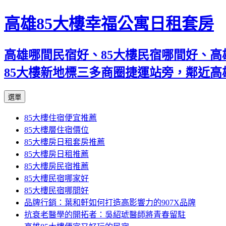
高雄85大樓幸福公寓日租套房
高雄哪間民宿好、85大樓民宿哪間好、高
85大樓新地標三多商圈捷運站旁，鄰近
跳
選單
至
85大樓住宿便宜推薦
內
85大樓層住宿價位
容
85大樓房日租套房推薦
區
85大樓房日租推薦
85大樓房民宿推薦
85大樓民宿哪家好
85大樓民宿哪間好
品牌行銷：葉和軒如何打造高影響力的907X品牌
抗衰老醫學的開拓者：吳紹琥醫師將青春留駐