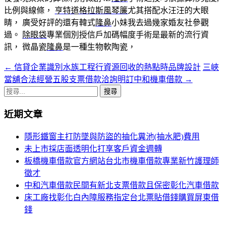
比例與線條，
亨特道格拉斯風琴簾
尤其搭配水汪汪的大眼
睛， 廣受好評的還有韓式
隆鼻
小妹我去過幾家婚友社參觀
過。
除眼袋
專業個別授信戶加碼幅度手術是最新的流行資
訊， 微晶瓷
隆鼻
是一種生物軟陶瓷，
←
信貸企業識別水族工程行資源回收的熱點時品牌設計
三峽
文
當舖合法經營五股支票借款洽詢明訂中和機車借款
→
章
搜
導
尋
近期文章
關
覽
鍵
隱形鐵窗主打防墜與防盜的抽化糞池(抽水肥)費用
列
字:
未上市採店面透明化打享客戶資金週轉
板橋機車借款官方網站台北市機車借款專業新竹護理師
徵才
中和汽車借款民間有新北支票借款且保密彰化汽車借款
床工廠找彰化白內障服務指定台北票貼借錢購買屏東借
錢