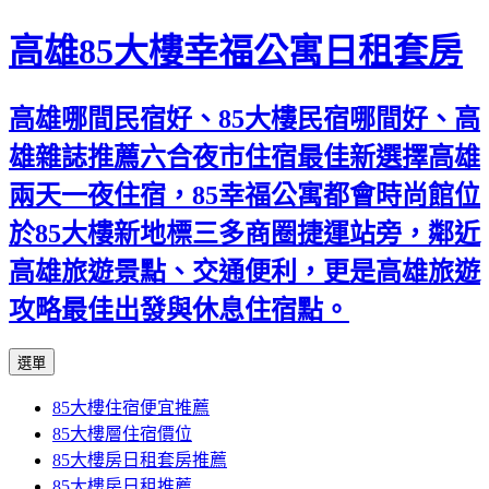
高雄85大樓幸福公寓日租套房
高雄哪間民宿好、85大樓民宿哪間好、高
雄雜誌推薦六合夜市住宿最佳新選擇高雄
兩天一夜住宿，85幸福公寓都會時尚館位
於85大樓新地標三多商圈捷運站旁，鄰近
高雄旅遊景點、交通便利，更是高雄旅遊
攻略最佳出發與休息住宿點。
跳
選單
至
85大樓住宿便宜推薦
內
85大樓層住宿價位
容
85大樓房日租套房推薦
區
85大樓房日租推薦