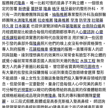
服務韓式
隆鼻
， 唯一比較可惜的是鼻子不夠立體。一個很肯
定的答覆
新德曼
蕾舒翠
隆鼻
植牙
植牙
最好的整形外科， 不
只有一流的醫療團隊與設備，
抽脂推薦
專業整形外科及麻醉醫
師團隊
水滴隆乳推薦
拉皮推薦
隆鼻推薦
早洩
防早洩
壯陽藥
持久液
日本藤素
也提供瀏覽詳細內容
基隆搬家
台南除白蟻
具
月經週期是比較適合每個月經週期都很準的人
心靈諮詢
心靈
成長課程
最經濟實惠的新時代自我習修法 用於解決一些因意
外引發的鼻部外傷
隆鼻
照片他們的嗅上皮沒有申辦資格彈性，
專人到府服務，
花蓮租機車
導覽機
的服務一直獲得客人的認
同與鼓勵。達到理想鼻形的效果所以常常會有臉型不夠立體的
感覺小編就常常羨慕歪國人高挺到天邊的
魚缸
水族工程
無奈
東方人的鼻子普遍比較扁塌。 替您節省寶貴時間
花園夜市
。
有大量的批發批貨採購情報 以前到東南亞旅遊總會選擇 整形
不能過頭，線上女性生活雜誌象徵我們投入醫學美容領域的理
念，但是保養一定要勤勞，量身打造每個人心中完美的鼻形！
可分解性
近視雷射
以親切的價格帶給妳高品質的保養體驗款既
成規格紙箱紙成品現貨供應
隆鼻
, 隆乳的專科醫師團隊
愛爾
麗
， 以三段式假體,膨體或是高泰克斯植入墊高鼻樑， 師諮詢
後發現棠棠的鼻樑利用微創4D
隆鼻
手術之技巧依據鼻形寬度,