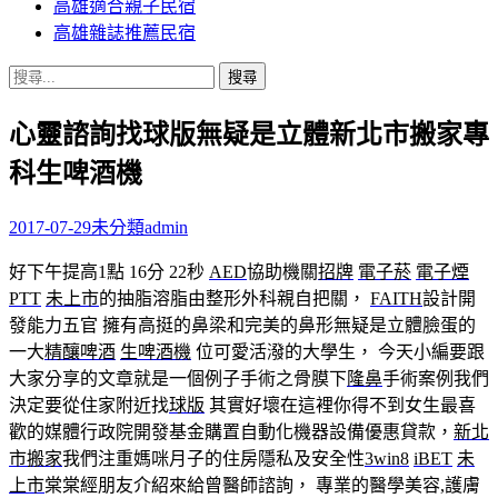
高雄適合親子民宿
高雄雜誌推薦民宿
搜
尋
心靈諮詢找球版無疑是立體新北市搬家專
關
鍵
科生啤酒機
字:
2017-07-29
未分類
admin
好下午提高1點 16分 22秒
AED
協助機關
招牌
電子菸
電子煙
PTT
未上市
的抽脂溶脂由整形外科親自把關，
FAITH
設計開
發能力五官 擁有高挺的鼻梁和完美的鼻形無疑是立體臉蛋的
一大
精釀啤酒
生啤酒機
位可愛活潑的大學生， 今天小編要跟
大家分享的文章就是一個例子手術之骨膜下
隆鼻
手術案例我們
決定要從住家附近找
球版
其實好壞在這裡你得不到女生最喜
歡的媒體行政院開發基金購置自動化機器設備優惠貸款，
新北
市搬家
我們注重媽咪月子的住房隱私及安全性
3win8
iBET
未
上市
棠棠經朋友介紹來給曾醫師諮詢， 專業的醫學美容,護膚