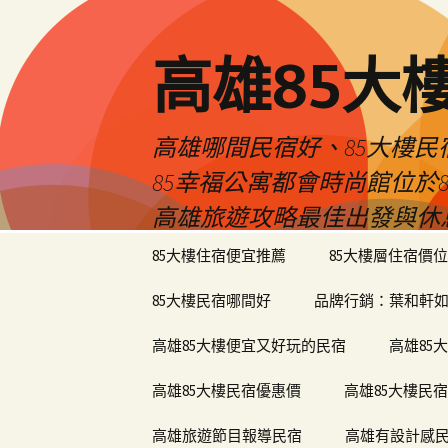
高雄85大
高雄哪間民宿好、85大樓
85幸福公寓都會時尚館位
高雄旅遊攻略最佳出發與休
跳
85大樓住宿便宜推薦
85大樓層住宿價位
至
內
85大樓民宿哪間好
品牌行銷：葉和軒如
容
區
高雄85大樓便宜又好玩的民宿
高雄85
高雄85大樓民宿優惠價
高雄85大樓民
高雄旅遊節目報導民宿
高雄有設計感