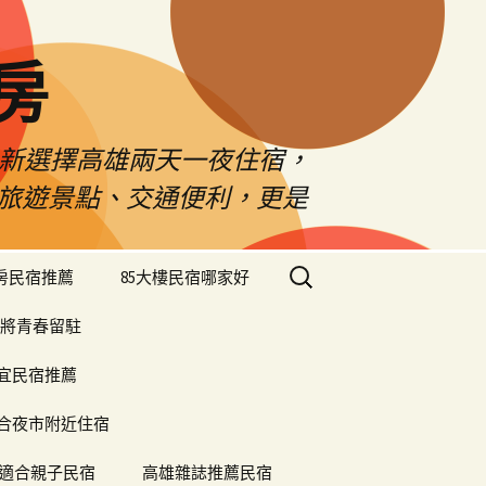
房
佳新選擇高雄兩天一夜住宿，
雄旅遊景點、交通便利，更是
搜
樓房民宿推薦
85大樓民宿哪家好
尋
關
將青春留駐
鍵
字:
便宜民宿推薦
合夜市附近住宿
適合親子民宿
高雄雜誌推薦民宿