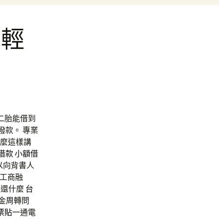
有輕
鋪
二胎能借到
撥款。 專業
麼這樣講
借款
小額借
以向背書人
工商融
費還什麼
台
金周轉問
票貼
一通電