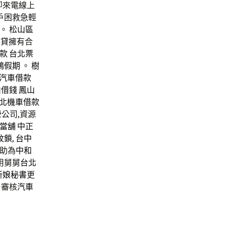
即來電線上
戶困救急輕
。
松山區
房貸
擁有合
款
台北票
鴻假期
。
樹
汽車借款
山借錢
鳳山
北機車借款
營公司,資源
當舖
中正
紋鎖
,
台中
助為
中和
用舅舅
台北
新娘秘書
更
日審核
汽車