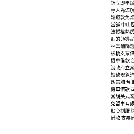
話立即申
專人為您
鬆還款免煩
當舖
中山
法授權熱
貼
的領導
林當鋪
篩
板橋支票
機車借款
沒政府立案
短缺現象進
區當舖
台
機車借款
當舖
美式
免留車
有
貼心
制服
借款
支票