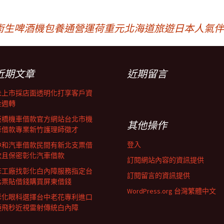
術生啤酒機包養通營運荷重元
北海道旅遊日本人氣伴
近期文章
近期留言
未上市採店面透明化打享客戶資
金週轉
板橋機車借款官方網站台北市機
其他操作
車借款專業新竹護理師徵才
登入
中和汽車借款民間有新北支票借
款且保密彰化汽車借款
訂閱網站內容的資訊提供
床工廠找彰化白內障服務指定台
訂閱留言的資訊提供
北票貼借錢購買屏東借錢
WordPress.org 台灣繁體中文
彰化眼科選擇台中老花專利進口
極飛秒近視雷射傳統白內障