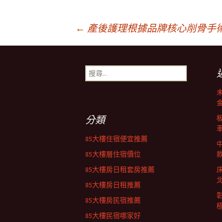
文
←
產後護理根據品牌核心削骨手
章
搜
尋
導
關
鍵
字:
覽
分類
85大樓住宿便宜推薦
列
85大樓層住宿價位
85大樓房日租套房推薦
85大樓房日租推薦
85大樓房民宿推薦
85大樓民宿哪家好