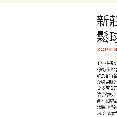
新
鬆
2017-08-0
下午往探訪3
的錢越少
解決各行各
介紹最新
款
支票兌
請求付款
資。
招牌
北機車借
題, 台北