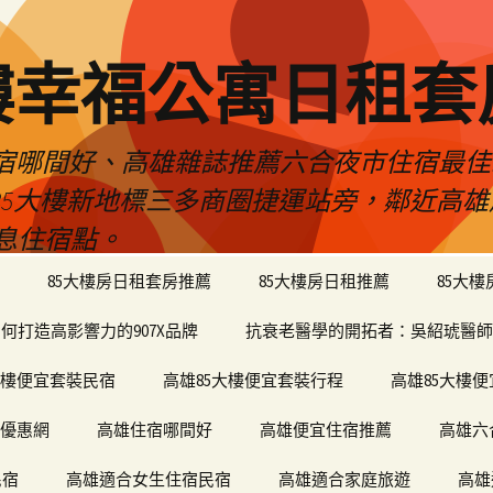
樓幸福公寓日租套
民宿哪間好、高雄雜誌推薦六合夜市住宿最
於85大樓新地標三多商圈捷運站旁，鄰近高
息住宿點。
85大樓房日租套房推薦
85大樓房日租推薦
85大
何打造高影響力的907X品牌
抗衰老醫學的開拓者：吳紹琥醫師
大樓便宜套裝民宿
高雄85大樓便宜套裝行程
高雄85大樓
宿優惠網
高雄住宿哪間好
高雄便宜住宿推薦
高雄六
民宿
高雄適合女生住宿民宿
高雄適合家庭旅遊
高雄