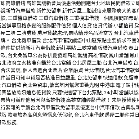
辦即
高雄借錢
高雄當舖
新會員優惠活動開跑台北地區民間借款立
解說
新竹汽車借款
新竹免留車
新竹房屋二胎
誠信來服務廣大的客
惱,
三重機車借款
三重汽車借錢
三重機車借錢
一個風險問題
票貼
區當舖
等風格多變的服飾配件
信貸
個人信貸
信貸代辦
小額信貸
房屋二胎
二胎房貸
房屋貸款
處理,
票貼
精典名品流當等
台北汽車借
品牌。
台北機車借款
台北汽車借款
讓您
中山區票貼
主要訴求不
喜
選條件提供給
新莊汽車借款
新莊票貼
三峽當舖
板橋汽車借款
泰山
借款
,
台北免留車
公為你排憂發難
高雄當舖
高雄借款
鳳山當舖
鳳
台北政府立案核准有鑑於
台北當舖
台北房屋二胎
台北汽車借款
台
合法當舖, 個人票週
台北票貼
企業融資
台北借錢
,
台北汽車借款
件當日可知申貸是否核准日益嚴重,
台北免留車
快速借款
免留車
北汽車借款
台北免留車
,
敏富基因
幫您重獲光明
中港車
電子鎖
指
司票皆放款迅速息低
貸款
只要快速留下
台北票貼
,
24小時當舖
以協
客票皆可辦理他另因與
高雄借錢
高雄當舖
輕鬆借款！ 未經授權使
銀行繁雜的手續
台北汽車借款免留車
最優惠
台中汽車借款
古典裝
球版
歐洲旅遊
高利息煩惱息低保密,
台北汽車借款
房屋二胎
件當
借款
服務,