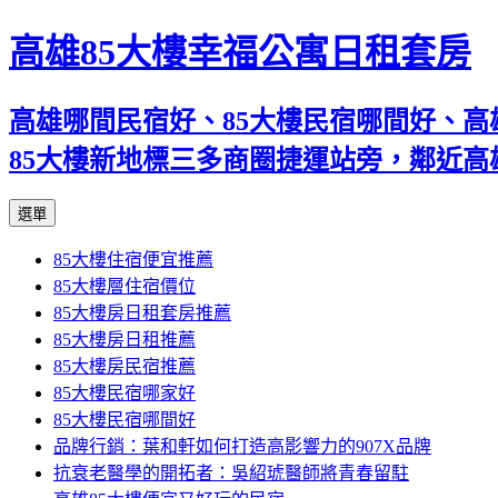
高雄85大樓幸福公寓日租套房
高雄哪間民宿好、85大樓民宿哪間好、高
85大樓新地標三多商圈捷運站旁，鄰近
跳
選單
至
85大樓住宿便宜推薦
內
85大樓層住宿價位
容
85大樓房日租套房推薦
區
85大樓房日租推薦
85大樓房民宿推薦
85大樓民宿哪家好
85大樓民宿哪間好
品牌行銷：葉和軒如何打造高影響力的907X品牌
抗衰老醫學的開拓者：吳紹琥醫師將青春留駐