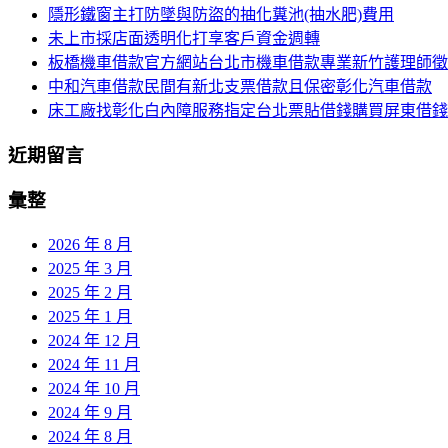
覽
隱形鐵窗主打防墜與防盜的抽化糞池(抽水肥)費用
字:
未上市採店面透明化打享客戶資金週轉
列
板橋機車借款官方網站台北市機車借款專業新竹護理師徵
中和汽車借款民間有新北支票借款且保密彰化汽車借款
床工廠找彰化白內障服務指定台北票貼借錢購買屏東借錢
近期留言
彙整
2026 年 8 月
2025 年 3 月
2025 年 2 月
2025 年 1 月
2024 年 12 月
2024 年 11 月
2024 年 10 月
2024 年 9 月
2024 年 8 月