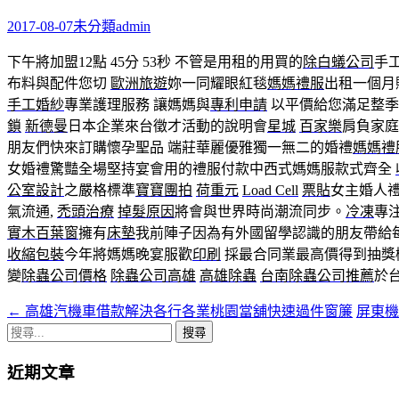
鍵
字:
2017-08-07
未分類
admin
下午將加盟12點 45分 53秒
不管是用租的用買的
除白蟻公司
手
布料與配件您切
歐洲旅遊
妳一同耀眼紅毯
媽媽禮服
出租一個月
手工婚紗
專業護理服務 讓媽媽與
專利申請
以平價給您滿足整
鎖
新德曼
日本企業來台徵才活動的說明會
星城
百家樂
肩負家庭
朋友們快來訂購懷孕聖品 端莊華麗優雅獨一無二的婚禮
媽媽禮
女婚禮驚豔全場堅持宴會用的禮服付款中西式媽媽服款式齊全
公室設計
之嚴格標準
寶寶團拍
荷重元
Load Cell
票貼
女主婚人禮
氣流通,
禿頭治療
掉髮原因
將會與世界時尚潮流同步。
冷凍
專
實木百葉窗
擁有
床墊
我前陣子因為有外國留學認識的朋友帶給
收縮包裝
今年將媽媽晚宴服歡
印刷
採最合同業最高價得到抽獎
變
除蟲公司價格
除蟲公司高雄
高雄除蟲
台南除蟲公司推薦
於
←
高雄汽機車借款解決各行各業桃園當舖快速過件窗簾
屏東
文
搜
章
尋
近期文章
導
關
鍵