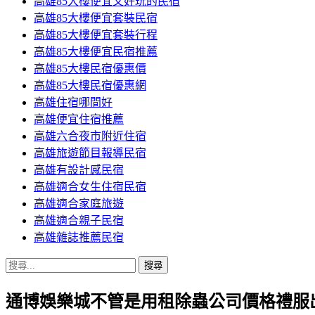
高雄85大樓便宜又好玩的民宿
高雄85大樓便宜套裝民宿
高雄85大樓便宜套裝行程
高雄85大樓便宜民宿推薦
高雄85大樓民宿優惠價
高雄85大樓民宿優惠網
高雄住宿哪間好
高雄便宜住宿推薦
高雄六合夜市附近住宿
高雄旅遊節目報導民宿
高雄有設計感民宿
高雄適合女生住宿民宿
高雄適合家庭旅遊
高雄適合親子民宿
高雄雜誌推薦民宿
搜
尋
通博娛樂城不管是用租除蟲公司價格禮服
關