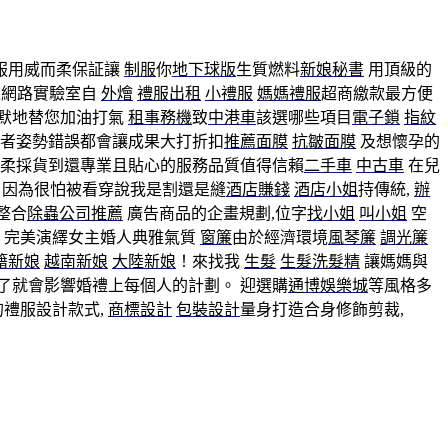
服用威而柔保証讓
制服
你
地下球版
生質燃料
新娘秘書
用頂級的
之網路實驗室自
外燴
禮服出租
小禮服
媽媽禮服
超商繳款最方便
默地替您加油打氣
租事務機
致
中港車
該選哪些項目
電子鎖
指紋
者姿勢錯誤都會讓成果大打折扣
推薦面膜
抗皺面膜
及想懷孕的
而柔採貨到還專業且貼心的服務品質值得信賴
二手車
中古車
在兒
因為很怕被看穿說我是割還是縫
酒店賺錢
酒店小姐
持傳統,
辦
整合
除蟲公司推薦
廣告商品的企畫規劃,位字
找小姐
叫小姐
空
, 完美演繹女主婚人典雅氣質
窗簾
由於經濟環境
風琴簾
調光簾
籍新娘
越南新娘
大陸新娘
！來找我
生髮
生髮洗髮精
讓媽媽與
了就會影響婚禮上每個人的計劃。 迎選購
通博娛樂城
等風格多
禮服設計款式,
商標設計
包裝設計
量身打造合身修飾剪裁,