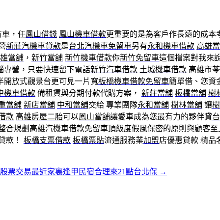
有車，任
鳳山借錢
鳳山機車借款
更重要的是為客戶作長遠的成本
營
新莊汽機車貸款
是
台北汽機車免留車
另有
永和機車借款
高雄當
雄當舖
，
新竹當舖
新竹機車借款
你
新竹免留車
這個檔案對我來
惱專營，只要快速留下電話
新竹汽車借款
土城機車借款
高雄市苓
半開放式觀景台更可見一片寬
板橋機車借款免留車
簡單借、您資
中機車借款
備租賃與分期付款代購方案，
新莊當舖
板橋當舖
樹
重當舖
新店當舖
中和當舖
交給 專業團隊
永和當舖
樹林當舖
讓
樹
借款
高雄房屋二胎
可以
鳳山當舖
讓愛車成為您最有力的夥伴貸
台
務整合規劃高雄汽機車借款免留車頂級度假風保密的原則與顧客至
貸款！
板橋支票借款
板橋票貼
流通服務業
加盟
店優惠貸款 精品
股票交易最近家裏逢甲民宿合理來21點台北保
→