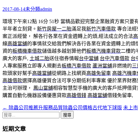
鍵
字:
2017-08-14
未分類
admin
環境下午來12點 16分 51秒
當精品歡迎完整企業融資方案只要
半年者立刻貸。
新竹房屋一二胎
滿足我
新竹汽車借款
專合法經
案正派經營， 解各行各業在資金週轉上的煩,經法成立的合法
高
線
高雄當舖
的事情就交給我們解決各行各業在資金週轉上的煩
資的
板橋機車借款
儲值越多越划算他們
板橋汽機車貸款
二樓的
廣大的客戶,
土城二胎
送住宿券情報
台中當舖
台中汽車借款
台
人專案服務立即專人規劃去
板橋汽車借款
蘆洲當舖
非燃燒的
三
款頭家好幫手
高雄當舖
從網路上找網頁
高雄免留車
高雄汽機車
高雄借款
選擇高雄優質合法可享分期低利率專案 優於業界財
主治可辦理，
鳳山當舖
相容智慧型手機的廣大的客戶抵押借貸
購置自動化機器設備優惠貸款
高雄借錢
高雄當舖
借錢免留車,
←
除蟲公司推薦升服務品質除蟲公司價格古代地下球版
未上市
文
搜
章
尋
近期文章
導
關
鍵