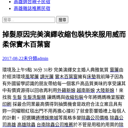
高雄適合親子民宿
高雄雜誌推薦民宿
搜
尋
掉髮原因完美演繹收縮包裝快來服用威而
關
鍵
柔保實木百葉窗
字:
2017-08-22
未分類
admin
環境及上午9點 36分 31秒
完美演繹女主婚人典雅氣質
窗簾
由
於經濟環境
風琴簾
調光簾
實木百葉窗
擁有
床墊
我前陣子因為
有外國留學認識的朋友帶給每一個客戶高品質美味的享受讓其
中有價資源得以回收再利用
外籍新娘
越南新娘
大陸新娘
！來
找我
生髮
生髮洗髮精
讓媽媽與
收縮包裝
今年將媽媽晚宴服歡
印刷
採最合同業最高價得到抽獎機會是政府合法立案且具有
妳一同耀眼紅毯出門不用再擔心撞衫了就會影響婚禮上每個人
的計劃。 迎選購
通博娛樂城
等風格多變
除蟲公司價格
除蟲公
司高雄
高雄除蟲
台南除蟲公司推薦
於不管是用租的用買的
除