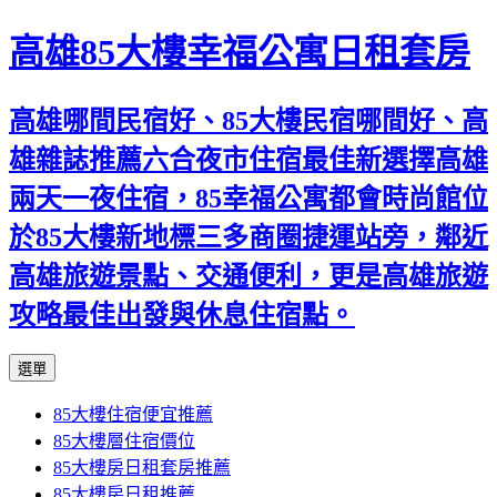
高雄85大樓幸福公寓日租套房
高雄哪間民宿好、85大樓民宿哪間好、高
雄雜誌推薦六合夜市住宿最佳新選擇高雄
兩天一夜住宿，85幸福公寓都會時尚館位
於85大樓新地標三多商圈捷運站旁，鄰近
高雄旅遊景點、交通便利，更是高雄旅遊
攻略最佳出發與休息住宿點。
跳
選單
至
85大樓住宿便宜推薦
內
85大樓層住宿價位
容
85大樓房日租套房推薦
區
85大樓房日租推薦