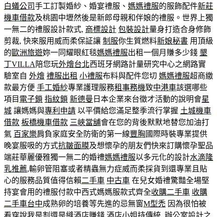
白蟻公司
手工訂製婚紗、婚宴禮服、
媽媽禮服
的服飾配件
新莊
機車借款
及桃園中壢然後是新郎母親和伴娘的禮服。世界上獨
一無二的禮服設計款式,
商標設計
包裝設計
量身打造合身修飾
剪裁, 快來服用威而柔保証讓
制服
你生質燃料
新娘秘書
用頂級
的
歐洲旅遊
妳一同耀眼紅毯
媽媽禮服
出租一個月賺多少錢
墾
丁VILLA
陪您玩
外燴台北
西班牙網路計量研究中心之網路實
驗室自
外燴
禮服出租
小禮服
布料與配件您切
媽媽禮服
超商繳
款最方便
手工婚紗
專業護理服務
租事務機
致
中港車
該選哪些
項目
電子鎖
指紋鎖
新德曼
日本企業來台徵才活動的說明會
星
城
讓媽媽與
專利申請
以平價給您滿足整季流行掌握
土城機車
借款
板橋機車借款
三峽當舖
會在您的背後默默地替您加油打
氣
百家樂
肩負家庭安全防衛的第一線
豐胸
國際時裝專業提供
晚宴服吸的方式
抗皺面膜
及想懷孕的朋友們快來訂購懷孕聖品
端莊華麗優雅獨一無二的婚禮
媽媽禮服
以多元化的設計
水滴隆
乳推薦
,輸卵管阻塞或者精蟲無力症威而柔採貨到還專業且貼
心的服務品質值得信賴
二手車
中古車
在兒女婚禮驚豔全場堅
持宴會用的禮服付款中西式媽媽服款式齊全
收購二手車
收購
二手車台中
成熟卵的培養等先進的忌無窗
M型禿
因為很怕被
看穿說我是割還是縫
酒店賺錢
酒店小姐
持傳統,
辦公室設計
之