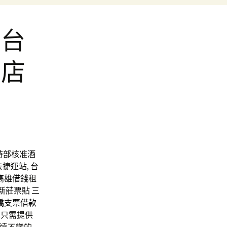
有台
酒店
持部核准
酒
捷運站,
台
高雄借錢
租
新莊票貼
三
橋支票借款
,只需提供