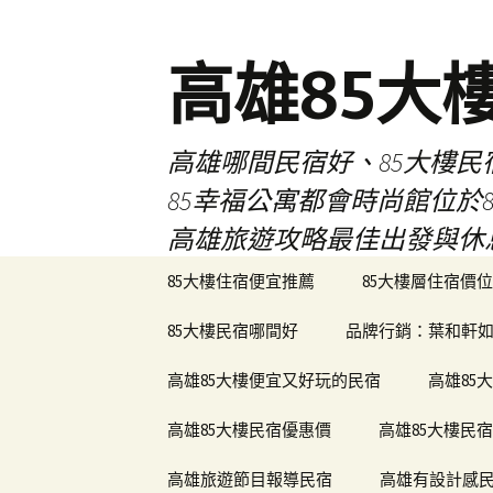
高雄85大
高雄哪間民宿好、85大樓
85幸福公寓都會時尚館位
高雄旅遊攻略最佳出發與休
跳
85大樓住宿便宜推薦
85大樓層住宿價位
至
內
85大樓民宿哪間好
品牌行銷：葉和軒如
容
區
高雄85大樓便宜又好玩的民宿
高雄85
高雄85大樓民宿優惠價
高雄85大樓民
高雄旅遊節目報導民宿
高雄有設計感