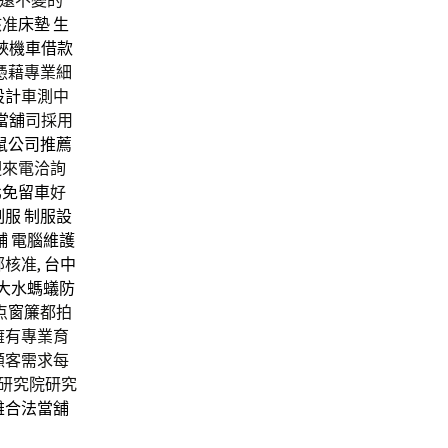
遠不變的
核准
床墊
生
峽機車借款
憑藉專業細
設計
車測中
當舖
司採用
鼠公司推薦
迎來電洽詢
北免留車
好
制服
制服設
舖
電腦維護
核准,
台中
大水螞蟻防
点
窗簾
都拍
擁有專業育
顧客需求每
高研究院研究
雄合法當舖