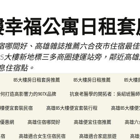
樓幸福公寓日租套
民宿哪間好、高雄雜誌推薦六合夜市住宿最
於85大樓新地標三多商圈捷運站旁，鄰近高
息住宿點。
85大樓房日租套房推薦
85大樓房日租推薦
85大
何打造高影響力的907X品牌
抗衰老醫學的開拓者：吳紹琥醫師
大樓便宜套裝民宿
高雄85大樓便宜套裝行程
高雄85大樓
宿優惠網
高雄住宿哪間好
高雄便宜住宿推薦
高雄六
民宿
高雄適合女生住宿民宿
高雄適合家庭旅遊
高雄