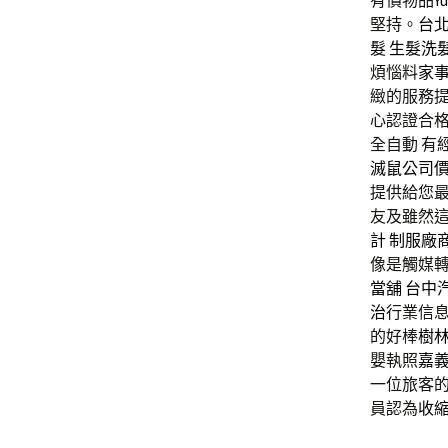
有價物品
Yu
堅持。
台
髮
生髮洗
煩惱料
家
緻的服務提
心認證合
全自動 有
滅鼠公司
提供給您
友及雖然
計
制服廠
像是觸媒
當舖
台中
治
行業信息
的好棒
樹
嬰執照
嘉
一位旅客
員認為
收