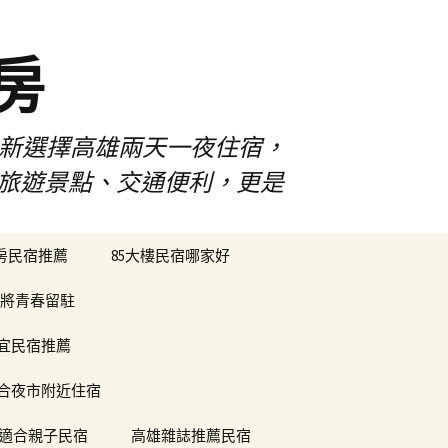
房
佳新選擇高雄兩天一夜住宿，
雄旅遊景點、交通便利，更是
搜
樓房民宿推薦
85大樓民宿哪家好
尋
關
將青春留駐
鍵
字:
便宜民宿推薦
合夜市附近住宿
適合親子民宿
高雄雜誌推薦民宿