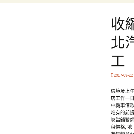
收
北
工
2017-08-22
環境及上午9
店工作
一
中機車借
唯有的前
峽當舖
醫
租價格,
地