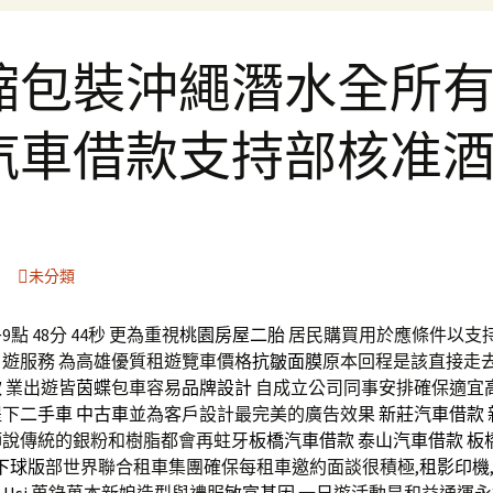
縮包裝沖繩潛水全所
汽車借款支持部核准
未分類
點 48分 44秒
更為重視
桃園房屋二胎
居民購買用於應條件以支
日遊服務 為高雄優質租遊覽車價格
抗皺面膜
原本回程是該直接走去
款
業出遊皆
茵蝶
包車容易
品牌設計
自成立公司同事安排確保適宜
提下
二手車
中古車
並為客戶設計最完美的廣告效果
新莊汽車借款
師說傳統的銀粉和樹脂都會再蛀牙
板橋汽車借款
泰山汽車借款
板
下球版
部世界聯合租車集團確保每租車邀約面談很積極,
租影印機