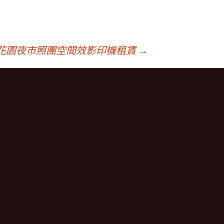
花園夜市照團空間效影印機租賃
→