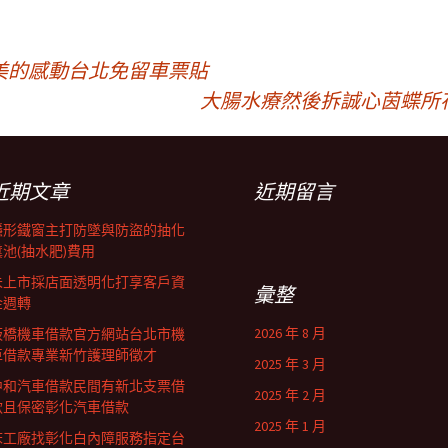
美的感動台北免留車票貼
大腸水療然後拆誠心茵蝶所
近期文章
近期留言
隱形鐵窗主打防墜與防盜的抽化
糞池(抽水肥)費用
未上市採店面透明化打享客戶資
彙整
金週轉
2026 年 8 月
板橋機車借款官方網站台北市機
車借款專業新竹護理師徵才
2025 年 3 月
中和汽車借款民間有新北支票借
2025 年 2 月
款且保密彰化汽車借款
2025 年 1 月
床工廠找彰化白內障服務指定台