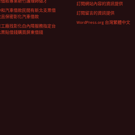
車借款專業新竹護理師徵才
訂閱網站內容的資訊提供
中和汽車借款民間有新北支票借
訂閱留言的資訊提供
款且保密彰化汽車借款
WordPress.org 台灣繁體中文
床工廠找彰化白內障服務指定台
北票貼借錢購買屏東借錢