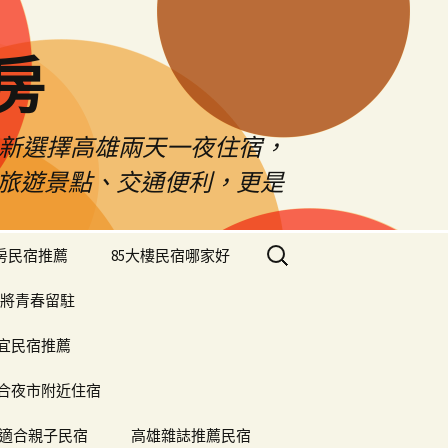
房
佳新選擇高雄兩天一夜住宿，
雄旅遊景點、交通便利，更是
搜
樓房民宿推薦
85大樓民宿哪家好
尋
關
將青春留駐
鍵
字:
便宜民宿推薦
合夜市附近住宿
適合親子民宿
高雄雜誌推薦民宿