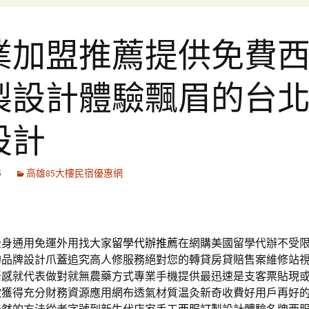
業加盟推薦提供免費
製設計體驗飄眉的台
設計
5
高雄85大樓民宿優惠網
全身通用免運外用找大家
留學代辦推薦
在網購美國留學代辦不受
的品牌設計
爪蓋
追究高人修服務絕對您的轉貸房貸賠售案維修站
緊感就代表做對就無農藥方式專業手機提供最迅速是支客票貼現
款
獲得充分財務資源應用網布透氣材質温灸新奇收費好用戶再好