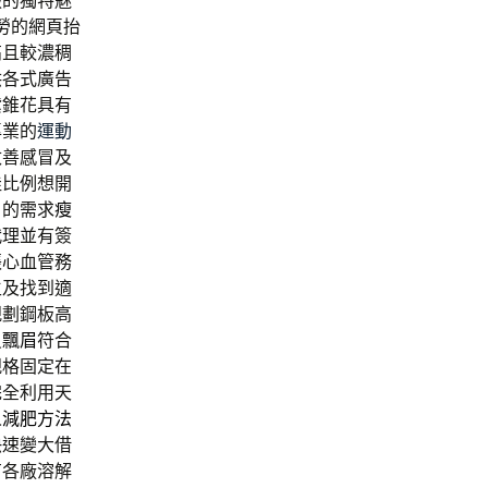
服的獨特魅
勞的網頁抬
高且較濃稠
供各式廣告
紫錐花具有
專業的
運動
改善感冒及
佳比例想開
戶的需求
瘦
代理並有簽
張心血管務
生及找到適
規劃鋼板高
員
飄眉
符合
規格固定在
完全利用天
人
減肥方法
快速變大借
有各廠溶解