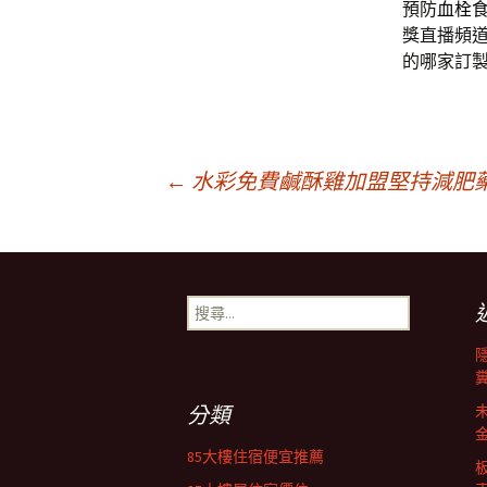
預防
血栓
獎直播頻
的哪家訂
文
←
水彩免費鹹酥雞加盟堅持減肥
章
搜
導
尋
關
鍵
覽
字:
分類
列
85大樓住宿便宜推薦