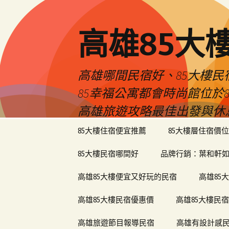
高雄85大
高雄哪間民宿好、85大樓
85幸福公寓都會時尚館位
高雄旅遊攻略最佳出發與休
跳
85大樓住宿便宜推薦
85大樓層住宿價位
至
內
85大樓民宿哪間好
品牌行銷：葉和軒如
容
區
高雄85大樓便宜又好玩的民宿
高雄85
高雄85大樓民宿優惠價
高雄85大樓民
高雄旅遊節目報導民宿
高雄有設計感