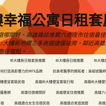
樓幸福公寓日租套
民宿哪間好、高雄雜誌推薦六合夜市住宿最
於85大樓新地標三多商圈捷運站旁，鄰近高
息住宿點。
85大樓房日租套房推薦
85大樓房日租推薦
85大
何打造高影響力的907X品牌
抗衰老醫學的開拓者：吳紹琥醫師
大樓便宜套裝民宿
高雄85大樓便宜套裝行程
高雄85大樓
宿優惠網
高雄住宿哪間好
高雄便宜住宿推薦
高雄六
民宿
高雄適合女生住宿民宿
高雄適合家庭旅遊
高雄