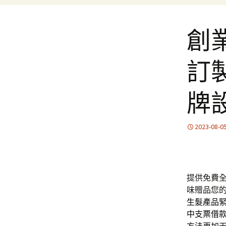
創
訂
牌
2023-08-0
提供免費
味贈品您
生髮產品
中支票借