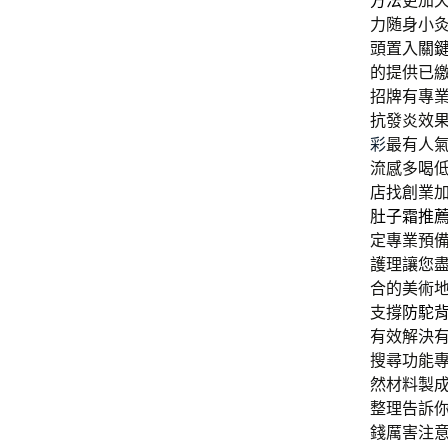
方法
更加
力随身小
頭置入
關
的提供已
招牌有專
抗發炎效
彩
最有人
流感多喝
店找創業
肚子霜推
定專業預
護理讓您
合的美術
支撐
防駝
有效解決
搜尋功能
然材料製
整理告訴
錢厲害注