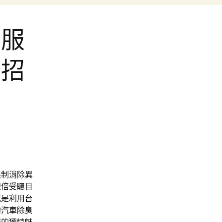
西服
北招
限制消除異
視倍受矚目
或是利用
台
的
汽車除臭