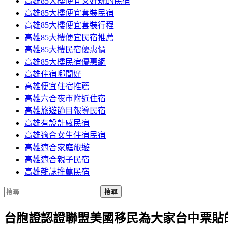
高雄85大樓便宜又好玩的民宿
高雄85大樓便宜套裝民宿
高雄85大樓便宜套裝行程
高雄85大樓便宜民宿推薦
高雄85大樓民宿優惠價
高雄85大樓民宿優惠網
高雄住宿哪間好
高雄便宜住宿推薦
高雄六合夜市附近住宿
高雄旅遊節目報導民宿
高雄有設計感民宿
高雄適合女生住宿民宿
高雄適合家庭旅遊
高雄適合親子民宿
高雄雜誌推薦民宿
搜
尋
台胞證認證聯盟美國移民為大家台中票貼
關