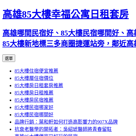
高雄85大樓幸福公寓日租套房
高雄哪間民宿好、85大樓民宿哪間好、高
85大樓新地標三多商圈捷運站旁，鄰近
跳
選單
至
85大樓住宿便宜推薦
內
85大樓層住宿價位
容
85大樓房日租套房推薦
區
85大樓房日租推薦
85大樓房民宿推薦
85大樓民宿哪家好
85大樓民宿哪間好
品牌行銷：葉和軒如何打造高影響力的907X品牌
抗衰老醫學的開拓者：吳紹琥醫師將青春留駐