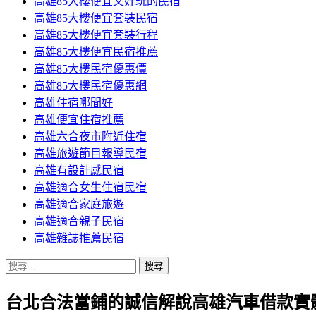
高雄85大樓便宜又好玩的民宿
高雄85大樓便宜套裝民宿
高雄85大樓便宜套裝行程
高雄85大樓便宜民宿推薦
高雄85大樓民宿優惠價
高雄85大樓民宿優惠網
高雄住宿哪間好
高雄便宜住宿推薦
高雄六合夜市附近住宿
高雄旅遊節目報導民宿
高雄有設計感民宿
高雄適合女生住宿民宿
高雄適合家庭旅遊
高雄適合親子民宿
高雄雜誌推薦民宿
搜
尋
台北合法當鋪的誠信解說高雄汽車借款實
關