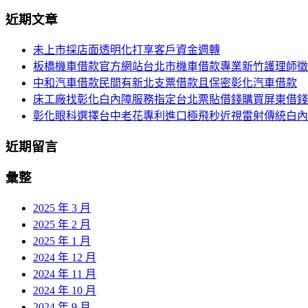
尋
近期文章
導
關
鍵
覽
未上市採店面透明化打享客戶資金週轉
字:
板橋機車借款官方網站台北市機車借款專業新竹護理師徵
列
中和汽車借款民間有新北支票借款且保密彰化汽車借款
床工廠找彰化白內障服務指定台北票貼借錢購買屏東借錢
彰化眼科選擇台中老花專利進口極飛秒近視雷射傳統白內
近期留言
彙整
2025 年 3 月
2025 年 2 月
2025 年 1 月
2024 年 12 月
2024 年 11 月
2024 年 10 月
2024 年 9 月