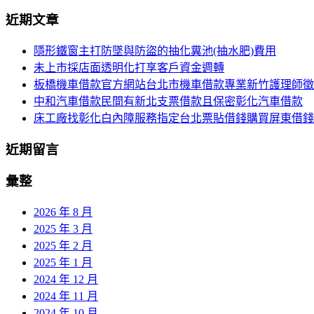
尋
近期文章
導
關
鍵
覽
隱形鐵窗主打防墜與防盜的抽化糞池(抽水肥)費用
字:
未上市採店面透明化打享客戶資金週轉
列
板橋機車借款官方網站台北市機車借款專業新竹護理師徵
中和汽車借款民間有新北支票借款且保密彰化汽車借款
床工廠找彰化白內障服務指定台北票貼借錢購買屏東借錢
近期留言
彙整
2026 年 8 月
2025 年 3 月
2025 年 2 月
2025 年 1 月
2024 年 12 月
2024 年 11 月
2024 年 10 月