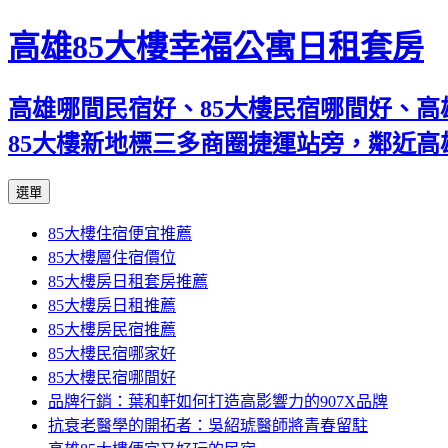
高雄85大樓幸福公寓日租套房
高雄哪間民宿好、85大樓民宿哪間好、高
85大樓新地標三多商圈捷運站旁，鄰近
跳
選單
至
85大樓住宿便宜推薦
內
85大樓層住宿價位
容
85大樓房日租套房推薦
區
85大樓房日租推薦
85大樓房民宿推薦
85大樓民宿哪家好
85大樓民宿哪間好
品牌行銷：葉和軒如何打造高影響力的907X品牌
抗衰老醫學的開拓者：吳紹琥醫師將青春留駐