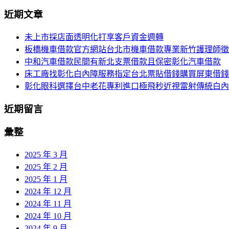
尋
近期文章
導
關
鍵
覽
未上市採店面透明化打享客戶資金週轉
字:
板橋機車借款官方網站台北市機車借款專業新竹護理師徵
列
中和汽車借款民間有新北支票借款且保密彰化汽車借款
床工廠找彰化白內障服務指定台北票貼借錢購買屏東借錢
彰化眼科選擇台中老花專利進口極飛秒近視雷射傳統白內
近期留言
彙整
2025 年 3 月
2025 年 2 月
2025 年 1 月
2024 年 12 月
2024 年 11 月
2024 年 10 月
2024 年 9 月