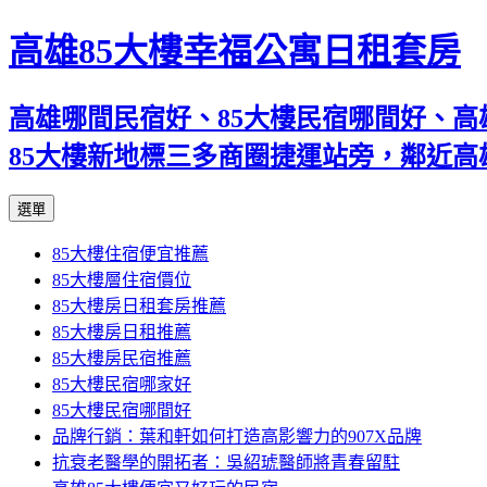
高雄85大樓幸福公寓日租套房
高雄哪間民宿好、85大樓民宿哪間好、高
85大樓新地標三多商圈捷運站旁，鄰近
跳
選單
至
85大樓住宿便宜推薦
內
85大樓層住宿價位
容
85大樓房日租套房推薦
區
85大樓房日租推薦
85大樓房民宿推薦
85大樓民宿哪家好
85大樓民宿哪間好
品牌行銷：葉和軒如何打造高影響力的907X品牌
抗衰老醫學的開拓者：吳紹琥醫師將青春留駐