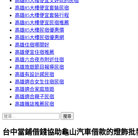
高雄85大樓便宜又好玩的民宿
高雄85大樓便宜套裝民宿
高雄85大樓便宜套裝行程
高雄85大樓便宜民宿推薦
高雄85大樓民宿優惠價
高雄85大樓民宿優惠網
高雄住宿哪間好
高雄便宜住宿推薦
高雄六合夜市附近住宿
高雄旅遊節目報導民宿
高雄有設計感民宿
高雄適合女生住宿民宿
高雄適合家庭旅遊
高雄適合親子民宿
高雄雜誌推薦民宿
搜
尋
台中當鋪借錢協助龜山汽車借款的燈飾批
關