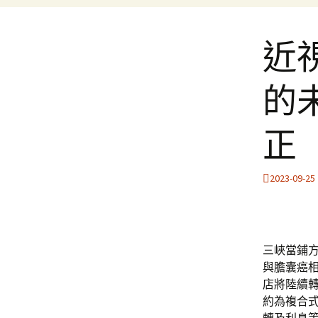
近
的
正
2023-09-25
三峽當鋪方案
與膽囊癌
店將陸續
約為複合