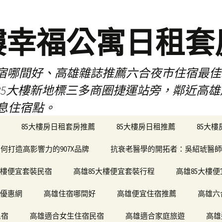
樓幸福公寓日租套
民宿哪間好、高雄雜誌推薦六合夜市住宿最
於85大樓新地標三多商圈捷運站旁，鄰近高
息住宿點。
85大樓房日租套房推薦
85大樓房日租推薦
85大
何打造高影響力的907X品牌
抗衰老醫學的開拓者：吳紹琥醫師
大樓便宜套裝民宿
高雄85大樓便宜套裝行程
高雄85大樓
宿優惠網
高雄住宿哪間好
高雄便宜住宿推薦
高雄六
民宿
高雄適合女生住宿民宿
高雄適合家庭旅遊
高雄