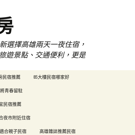
房
佳新選擇高雄兩天一夜住宿，
雄旅遊景點、交通便利，更是
搜
樓房民宿推薦
85大樓民宿哪家好
尋
關
將青春留駐
鍵
字:
便宜民宿推薦
合夜市附近住宿
適合親子民宿
高雄雜誌推薦民宿