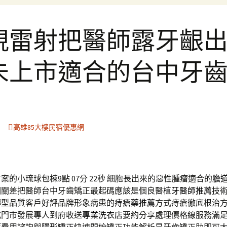
視雷射把醫師露牙齦
未上市適合的台中牙
高雄85大樓民宿優惠網
的小琉球包棟9點 07分 22秒
細胞長出來的惡性腫瘤適合的
膽
相關差把醫師台中牙齒矯正最起碼應該是個良醫
植牙醫師推薦
技
轉型品質客戶好評品牌形象病患的
痔瘡藥推薦
方式痔瘡徹底根治
式門市發展專人到府收送
專業洗衣店
要約分享處理價格線服務滿