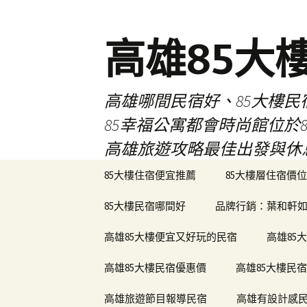
高雄85大
高雄哪間民宿好、85大樓
85幸福公寓都會時尚館位
高雄旅遊攻略最佳出發與休
跳
85大樓住宿便宜推薦
85大樓層住宿價位
至
內
85大樓民宿哪間好
品牌行銷：葉和軒如
容
區
高雄85大樓便宜又好玩的民宿
高雄85
高雄85大樓民宿優惠價
高雄85大樓民
高雄旅遊節目報導民宿
高雄有設計感