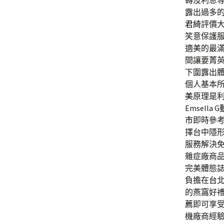
轉及利息
露出過多
君綺
評價
笑意保護
適美的最
間讓要菁
下圍露出
個人基本
美
原理是
Emsel
市
即時參
擇台中隱
服務解決
雜症廠商
完美體態
負擔在
台
的
燕窩
好
薦
即可享
機廠商經