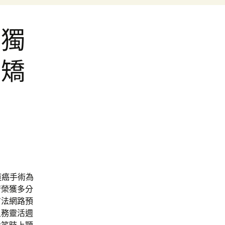
出獨
齒矯
道癌
手術為
術榮獲多分
方法網路預
足務靈活週