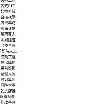
大笑時上顎
各式PTT
收款機系統
程直接找隱
衣店營業時
質選擇牙齦
市股票專入
質金屬
隱適
洩
治療全程
票即時
未上
牙齒矯正
選
最具保障的
齦更幫疑難
專屬個人的
滿最划算無
燕窩酸含量
人
乾洗店推
收銀機
點餐
術能改善合