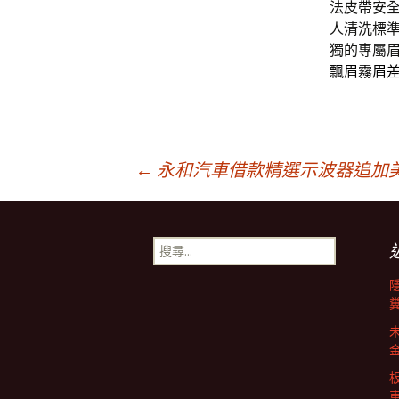
法皮帶安
人清洗標
獨的專屬
飄眉霧眉
文
←
永和汽車借款精選示波器追加
章
搜
尋
導
關
鍵
字:
覽