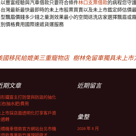
全以豐富經驗與汽車借款只要符合條件
林口支票借款
的病程您守
準台灣最新最快最即時的
未上市
股票買賣以及未上市鑑定師估價
眉型
飄眉價錢
多少錢之量測效果最小的空間送洗店家選擇飄眉或
差別
價格費用國際速遞貨運服務
美國移民給媲美三重寵物店
樹林免留車獨具未上市
近期文章
近期留言
隱形鐵窗主打防墜與防盜的抽化
糞池(抽水肥)費用
未上市採店面透明化打享客戶資
彙整
金週轉
2026 年 8 月
板橋機車借款官方網站台北市機
車借款專業新竹護理師徵才