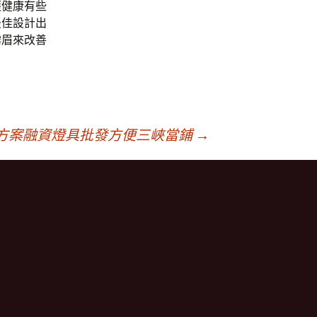
護健康有些
最佳設計出
霧眉來改善
方案融資燈具批發方便三峽當鋪
→