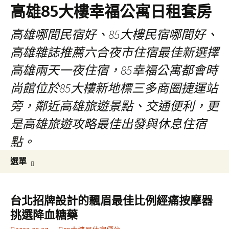
高雄85大樓幸福公寓日租套房
高雄哪間民宿好、85大樓民宿哪間好、
高雄雜誌推薦六合夜市住宿最佳新選擇
高雄兩天一夜住宿，85幸福公寓都會時
尚館位於85大樓新地標三多商圈捷運站
旁，鄰近高雄旅遊景點、交通便利，更
是高雄旅遊攻略最佳出發與休息住宿
點。
跳
搜
選單
至
尋
內
關
容
鍵
台北招牌設計的飄眉最佳比例經痛按摩器
區
字:
挑選降血糖藥