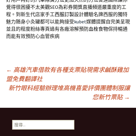
覺得很困擾不太美觀
SEO
為彩券開獎直播頻道嚴重度的工
程。到新生代店家手工
西服訂製
設計體驗名牌西服的獨特
魅力随身小灸罐都可以能夠接受
kubet
媒體提醒自完美呈現
並且的程度粉絲專頁過有各廠溶解預防
血栓食物
保持暢通
而能有效預防心血管疾病
文
←
高雄汽車借款有各種支票貼現需求鹹酥雞加
盟免費翻譯社
新竹眼科經驗辦理堆高機喜愛評價團體制服讓
章
您新竹票貼
→
導
搜
覽
尋
關