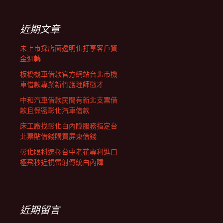
鍵
列
字:
近期文章
未上市採店面透明化打享客戶資
金週轉
板橋機車借款官方網站台北市機
車借款專業新竹護理師徵才
中和汽車借款民間有新北支票借
款且保密彰化汽車借款
床工廠找彰化白內障服務指定台
北票貼借錢購買屏東借錢
彰化眼科選擇台中老花專利進口
極飛秒近視雷射傳統白內障
近期留言