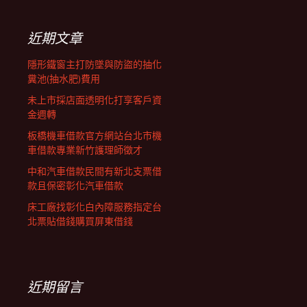
鍵
列
字:
近期文章
隱形鐵窗主打防墜與防盜的抽化
糞池(抽水肥)費用
未上市採店面透明化打享客戶資
金週轉
板橋機車借款官方網站台北市機
車借款專業新竹護理師徵才
中和汽車借款民間有新北支票借
款且保密彰化汽車借款
床工廠找彰化白內障服務指定台
北票貼借錢購買屏東借錢
近期留言