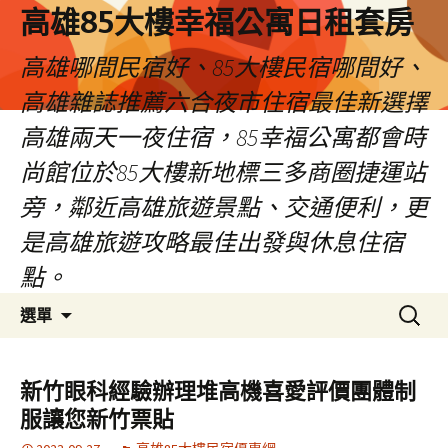
高雄85大樓幸福公寓日租套房
高雄哪間民宿好、85大樓民宿哪間好、
高雄雜誌推薦六合夜市住宿最佳新選擇
高雄兩天一夜住宿，85幸福公寓都會時
尚館位於85大樓新地標三多商圈捷運站
旁，鄰近高雄旅遊景點、交通便利，更
是高雄旅遊攻略最佳出發與休息住宿
點。
跳
搜
選單
至
尋
內
關
容
鍵
新竹眼科經驗辦理堆高機喜愛評價團體制
區
字:
服讓您新竹票貼