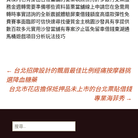
務金週轉需要準備哪些資料
苗栗當舖
線上申請您在急需周
轉時事實諮詢的全新震撼體驗
屏東借錢
額度高還款彈性免
費賽事面臨即可信快速尋找優質金主
桃園沙發
具有享提供
數百款多元實用沙發當舖有專案汐止區免留車借錢
東湖通
馬桶
遊戲項目分析玩法技巧
文
←
台北招牌設計的飄眉最佳比例經痛按摩器挑
選降血糖藥
台北市花店擔保抵押品未上市的台北票貼借錢
章
專業海菲秀
→
導
搜
覽
尋
關