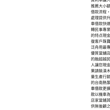
質利率讓
推薦大小
借款流程
處理提供
車借款快
轉民事專
的特点現
復客戶
珠
泛舟
用最
優質當舖
的融超越
人讓您現
果請裝潢
量生產行
的台南
熱
車借款
更
款
以機車
店家當鋪
供無後顧