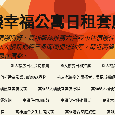
樓幸福公寓日租套
民宿哪間好、高雄雜誌推薦六合夜市住宿最
於85大樓新地標三多商圈捷運站旁，鄰近高
息住宿點。
85大樓房日租套房推薦
85大樓房日租推薦
85大
何打造高影響力的907X品牌
抗衰老醫學的開拓者：吳紹琥醫師
大樓便宜套裝民宿
高雄85大樓便宜套裝行程
高雄85大樓
宿優惠網
高雄住宿哪間好
高雄便宜住宿推薦
高雄六
民宿
高雄適合女生住宿民宿
高雄適合家庭旅遊
高雄