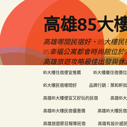
高雄85大
高雄哪間民宿好、85大樓
85幸福公寓都會時尚館位
高雄旅遊攻略最佳出發與休
跳
85大樓住宿便宜推薦
85大樓層住宿價位
至
內
85大樓民宿哪間好
品牌行銷：葉和軒如
容
區
高雄85大樓便宜又好玩的民宿
高雄85
高雄85大樓民宿優惠價
高雄85大樓民
高雄旅遊節目報導民宿
高雄有設計感