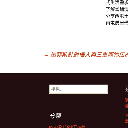
式生活需
了解當鋪
分享
西屯
南屯房屋
文
←
墨菲斯針對個人與三重寵物店
章
搜
導
尋
關
鍵
覽
字:
分類
85大樓住宿便宜推薦