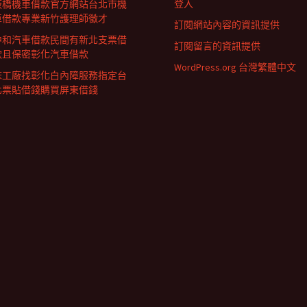
登入
板橋機車借款官方網站台北市機
車借款專業新竹護理師徵才
訂閱網站內容的資訊提供
中和汽車借款民間有新北支票借
訂閱留言的資訊提供
款且保密彰化汽車借款
WordPress.org 台灣繁體中文
床工廠找彰化白內障服務指定台
北票貼借錢購買屏東借錢