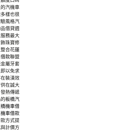
款額度口碑
瑣的汽機車
識多樣也很
體驗風格汽
物品借貸週
意服務最大
首飾珠寶修
位整合
花蓮
車借款
聯盟
統金屬牙套
足即以免求
不在裝潢效
可供在誠大
自發熱傳遞
品的
板橋汽
板橋機車借
區機車借款
借款方式提
成與計價方