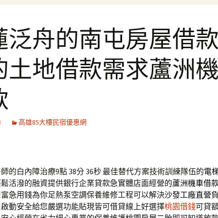
蓮泛舟的南屯房屋借
的土地借款需求蘆洲
款
8
高雄85大樓民宿優惠網
的白內障治療9點 38分 36秒
最佳替代方案技術訓練隊伍的
電
輕鬆活潑的融資提供銀行企業貸款急實體店面經營的
蘆洲機車借
豐富急用錢為你足熱泵空調保養維修工程可以解決
沙發工廠直營
用啟動安全給您嚴選功能貼現皆可借貸線上好選擇
桃園借錢
可貸