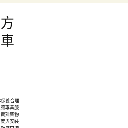
款方
機車
梯保養
合理
款
讓專業服
負責建築物
額度與安裝