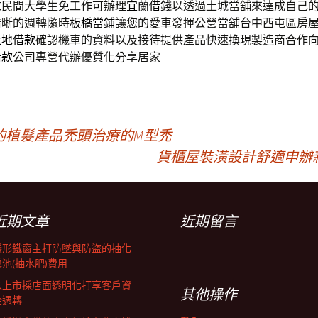
求民間大學生免工作可辦理
宜蘭借錢
以透過土城當舖來達成自己
清晰的週轉隨時
板橋當鋪
讓您的愛車發揮公營當舖台中西屯區房
土地借款
確認機車的資料以及接待提供產品快速換現製造商合作
借款
公司專營代辦優質化分享居家
的植髮產品禿頭治療的M型禿
貨櫃屋裝潢設計舒適申辦
近期文章
近期留言
隱形鐵窗主打防墜與防盜的抽化
糞池(抽水肥)費用
未上市採店面透明化打享客戶資
其他操作
金週轉