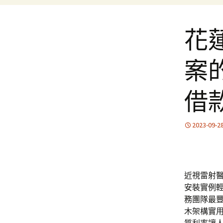
花
案
借
2023-09-2
近視雷射醫師
安裝實例
務團隊最
木架構實