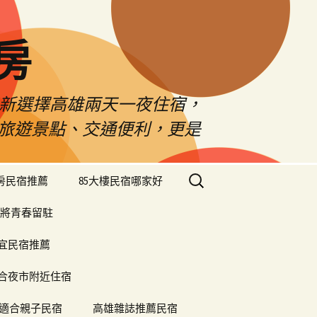
房
佳新選擇高雄兩天一夜住宿，
雄旅遊景點、交通便利，更是
搜
樓房民宿推薦
85大樓民宿哪家好
尋
關
將青春留駐
鍵
字:
便宜民宿推薦
合夜市附近住宿
適合親子民宿
高雄雜誌推薦民宿