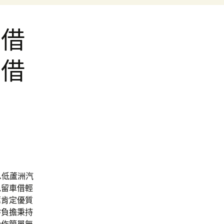
車借
車借
息低
蘆洲汽
免留車借輕
薦肯定優質
零負擔秉持