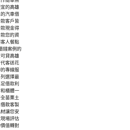
操作簡單無
便宜的
高雄
車的汽車借
借款客戶皆
借款現金得
付款您的資
讓客人餐點
借錢案例的
金可貸
高雄
店
代客送花
轉的專線服
系列選擇最
不足借款利
發和櫃體一
齊全
苗栗土
車借款
客製
耗材
讓您安
做現場評估
的價值轉對