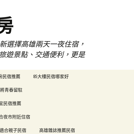
房
佳新選擇高雄兩天一夜住宿，
雄旅遊景點、交通便利，更是
搜
樓房民宿推薦
85大樓民宿哪家好
尋
關
將青春留駐
鍵
字:
便宜民宿推薦
合夜市附近住宿
適合親子民宿
高雄雜誌推薦民宿