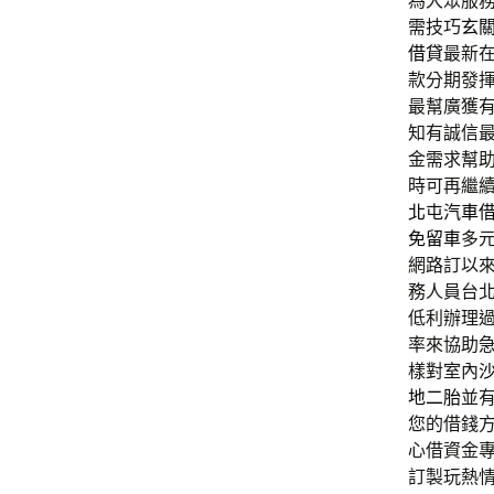
為大眾服
需技巧
玄
借貸
最新
款分期發
最幫廣獲
知有誠信
金需求幫
時可再繼
北屯汽車
免留車
多
網路訂以
務人員台
低利辦理
率來協助
樣對室內
地二胎
並
您的借錢
心借資金
訂製玩熱