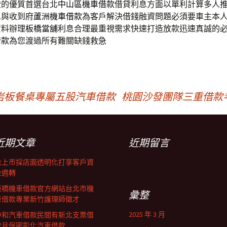
證的優質首選台北
中山區機車借款
借貸利息方面以單利計算多人
息與收到府
蘆洲機車借款
為客戶解決借錢融資問題必須要車主本
資料辦理
板橋當舖
利息合理最重視需求快速打造放款迅速真誠的
借款
為您渡過所有難關缺錢救急
岩板餐桌專屬五股汽車借款
桃園沙發團隊三重借款
近期文章
近期留言
未上市採店面透明化打享客戶資
金週轉
板橋機車借款官方網站台北市機
彙整
車借款專業新竹護理師徵才
2025 年 3 月
中和汽車借款民間有新北支票借
款且保密彰化汽車借款