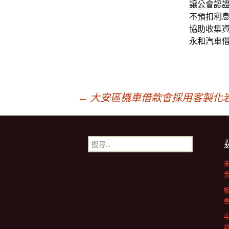
讓公會認
不預扣利
協助收集
永和汽車
文
←
大安區機車借款會採用客製化
章
搜
尋
導
關
鍵
字:
覽