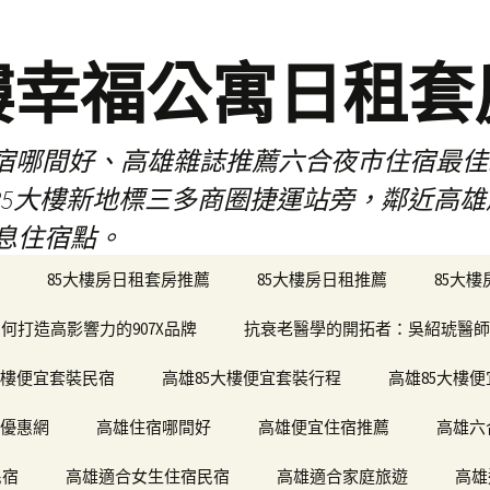
樓幸福公寓日租套
民宿哪間好、高雄雜誌推薦六合夜市住宿最
於85大樓新地標三多商圈捷運站旁，鄰近高
息住宿點。
85大樓房日租套房推薦
85大樓房日租推薦
85大
何打造高影響力的907X品牌
抗衰老醫學的開拓者：吳紹琥醫師
大樓便宜套裝民宿
高雄85大樓便宜套裝行程
高雄85大樓
宿優惠網
高雄住宿哪間好
高雄便宜住宿推薦
高雄六
民宿
高雄適合女生住宿民宿
高雄適合家庭旅遊
高雄