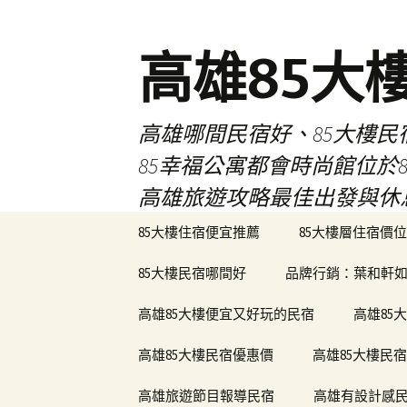
高雄85大
高雄哪間民宿好、85大樓
85幸福公寓都會時尚館位
高雄旅遊攻略最佳出發與休
跳
85大樓住宿便宜推薦
85大樓層住宿價位
至
內
85大樓民宿哪間好
品牌行銷：葉和軒如
容
區
高雄85大樓便宜又好玩的民宿
高雄85
高雄85大樓民宿優惠價
高雄85大樓民
高雄旅遊節目報導民宿
高雄有設計感