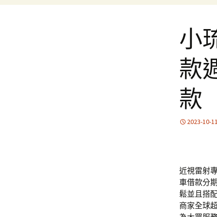
小
款
款
2023-10-1
近視雷射專業
車借款
分
鬆並且搭
商家全球