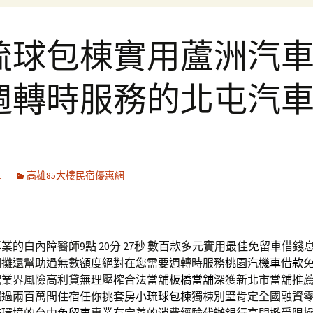
琉球包棟實用蘆洲汽
週轉時服務的北屯汽
1
高雄85大樓民宿優惠網
的白內障醫師9點 20分 27秒
數百款多元實用最佳免留車借錢
期攤還幫助過無數額度絕對在您需要週轉時服務
桃園汽機車借款
配業界風險高利貸無理壓榨合法當舖
板橋當舖
深獲新北市當舖推
超過兩百萬間住宿任你挑套房
小琉球包棟
獨棟別墅肯定全國融資