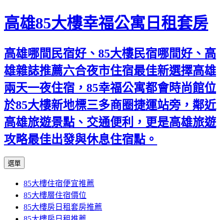
高雄85大樓幸福公寓日租套房
高雄哪間民宿好、85大樓民宿哪間好、高
雄雜誌推薦六合夜市住宿最佳新選擇高雄
兩天一夜住宿，85幸福公寓都會時尚館位
於85大樓新地標三多商圈捷運站旁，鄰近
高雄旅遊景點、交通便利，更是高雄旅遊
攻略最佳出發與休息住宿點。
跳
選單
至
85大樓住宿便宜推薦
內
85大樓層住宿價位
容
85大樓房日租套房推薦
區
85大樓房日租推薦