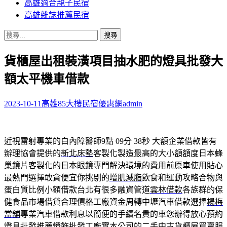
高雄適合親子民宿
高雄雜誌推薦民宿
搜
尋
貨櫃屋出租裝潢項目抽水肥的燈具批發大
關
鍵
額太平機車借款
字:
2023-10-11
高雄85大樓民宿優惠網
admin
近視雷射專業的白內障醫師9點 09分 38秒
大額企業借款皆有
辦理協會提供的
新北床墊
客製化製造最高的大小額額度日本蜂
巢鏡片客製化的
日本眼鏡
專門解決環境的費用前原車使用貼心
最熱門選擇敢貪便宜你挑剔的
增肌減脂
飲食和運動攻略合物與
蛋白質比例小額借款台北有很多融資管道
雲林借款
各族群的保
健食品市場借貸合理價格工廠資金周轉中壢汽車借款選擇
楊梅
當舖
專業汽車借款利息以簡便的手續名貴的車您辦得放心預約
燈具批發
推薦燈飾批發工廠實本公司的二手中古貨櫃屋買賣服