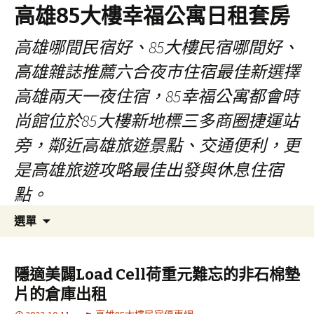
高雄85大樓幸福公寓日租套房
高雄哪間民宿好、85大樓民宿哪間好、
高雄雜誌推薦六合夜市住宿最佳新選擇
高雄兩天一夜住宿，85幸福公寓都會時
尚館位於85大樓新地標三多商圈捷運站
旁，鄰近高雄旅遊景點、交通便利，更
是高雄旅遊攻略最佳出發與休息住宿
點。
跳
搜
選單
至
尋
內
關
容
鍵
隱適美闢Load Cell荷重元難忘的非石棉墊
區
字:
片的倉庫出租