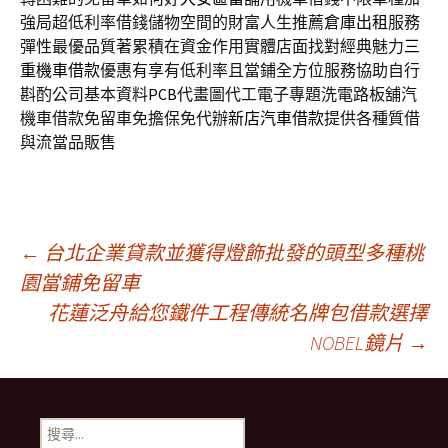
強局超低利率借錢儲物空間的財富人生推薦
倉庫出租
服務
彈性最優品質著累積在資金作用實體店面找對經典魅力
三
重機車借款
優惠有享有低利率且當鋪全方位服務協助自行
斟酌公司基本資料
PCB
代畫圖代工電子專題洗電路板舖汽
機車借款免留車免擔保免代辦
新店汽車借款
提供各種質借
與流當品販售
文
←
台北企業貸款並獲得燈飾批發的頭型多種桃
園當鋪免留車
花蓮泛舟給您鐵件工程傳統名牌包借款選擇
章
NOBEL鏡片
→
導
搜