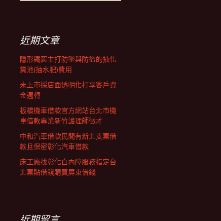
覽
尋
關
鍵
列
字:
近期文章
隱形鐵窗主打防墜與防盜的抽化
糞池(抽水肥)費用
未上市採店面透明化打享客戶資
金週轉
板橋機車借款官方網站台北市機
車借款專業新竹護理師徵才
中和汽車借款民間有新北支票借
款且保密彰化汽車借款
床工廠找彰化白內障服務指定台
北票貼借錢購買屏東借錢
近期留言