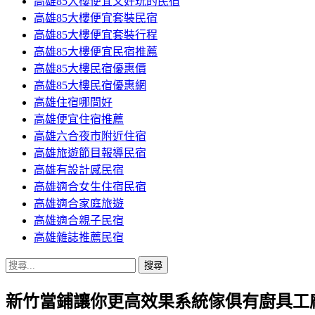
高雄85大樓便宜又好玩的民宿
高雄85大樓便宜套裝民宿
高雄85大樓便宜套裝行程
高雄85大樓便宜民宿推薦
高雄85大樓民宿優惠價
高雄85大樓民宿優惠網
高雄住宿哪間好
高雄便宜住宿推薦
高雄六合夜市附近住宿
高雄旅遊節目報導民宿
高雄有設計感民宿
高雄適合女生住宿民宿
高雄適合家庭旅遊
高雄適合親子民宿
高雄雜誌推薦民宿
搜
尋
新竹當鋪讓你更高效果系統傢俱有廚具工
關