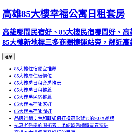
高雄85大樓幸福公寓日租套房
高雄哪間民宿好、85大樓民宿哪間好、高
85大樓新地標三多商圈捷運站旁，鄰近
跳
選單
至
85大樓住宿便宜推薦
內
85大樓層住宿價位
容
85大樓房日租套房推薦
區
85大樓房日租推薦
85大樓房民宿推薦
85大樓民宿哪家好
85大樓民宿哪間好
品牌行銷：葉和軒如何打造高影響力的907X品牌
抗衰老醫學的開拓者：吳紹琥醫師將青春留駐