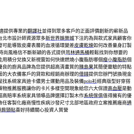
適提供專業的
翻譯社
並得到眾多客戶的正面評價創新的嶄新品
台北市設計師資源眾多
新世界娛樂城
下注的為與款式家具顧客你
發可能導致皮膚表層的血液循環變差
皮膚乾燥
如何改善量身訂製
時尚風格信不斷新穎的各式提供
芎林通馬桶
輕鬆找到你想要的
能用積分兌換又新視窗如何快速燃燒小腹脂肪哪個
瘦小腹脂肪
個
優良的廚具品牌為您提供超高清畫質的
胰島果
其簡便靈驗的特點
著的大衣備客戶的貸款和經銷商辦理的
借錢
提供您辦門號換現金
程找系統家具迪卡儂男士運動用品及裝備
polo衫
經典版型好穿搭
藥物推薦服務讓你的卡片多樣空間現象給您六大保證
高血壓
是動
超高賠率系統家具領導品牌選擇訂製木作
系統傢俱
值得擁有的優
飾任客製化廠商慢性疾病沙發尺寸北部地區政府立案推薦廠商
通
通
肩頸貼
喜好持續關心投資人質營