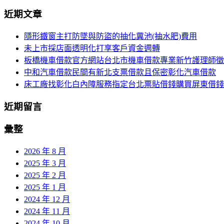
尋
近期文章
導
關
鍵
覽
隱形鐵窗主打防墜與防盜的抽化糞池(抽水肥)費用
字:
未上市採店面透明化打享客戶資金週轉
列
板橋機車借款官方網站台北市機車借款專業新竹護理師徵
中和汽車借款民間有新北支票借款且保密彰化汽車借款
床工廠找彰化白內障服務指定台北票貼借錢購買屏東借錢
近期留言
彙整
2026 年 8 月
2025 年 3 月
2025 年 2 月
2025 年 1 月
2024 年 12 月
2024 年 11 月
2024 年 10 月