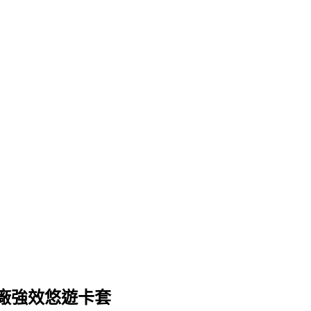
廠強效悠遊卡套