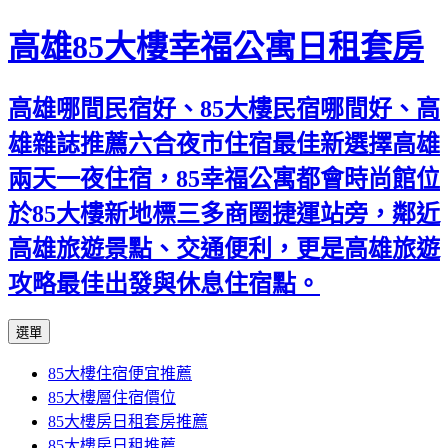
高雄85大樓幸福公寓日租套房
高雄哪間民宿好、85大樓民宿哪間好、高
雄雜誌推薦六合夜市住宿最佳新選擇高雄
兩天一夜住宿，85幸福公寓都會時尚館位
於85大樓新地標三多商圈捷運站旁，鄰近
高雄旅遊景點、交通便利，更是高雄旅遊
攻略最佳出發與休息住宿點。
跳
選單
至
85大樓住宿便宜推薦
內
85大樓層住宿價位
容
85大樓房日租套房推薦
區
85大樓房日租推薦