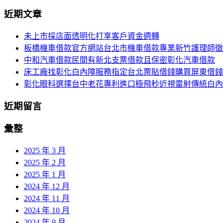
尋
近期文章
導
關
鍵
覽
未上市採店面透明化打享客戶資金週轉
字:
板橋機車借款官方網站台北市機車借款專業新竹護理師徵
列
中和汽車借款民間有新北支票借款且保密彰化汽車借款
床工廠找彰化白內障服務指定台北票貼借錢購買屏東借錢
彰化眼科選擇台中老花專利進口極飛秒近視雷射傳統白內
近期留言
彙整
2025 年 3 月
2025 年 2 月
2025 年 1 月
2024 年 12 月
2024 年 11 月
2024 年 10 月
2024 年 9 月