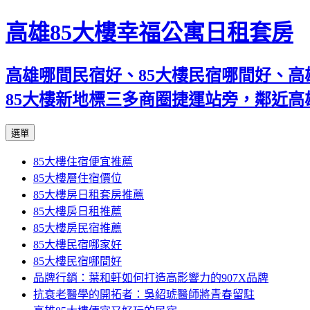
高雄85大樓幸福公寓日租套房
高雄哪間民宿好、85大樓民宿哪間好、高
85大樓新地標三多商圈捷運站旁，鄰近
跳
選單
至
85大樓住宿便宜推薦
內
85大樓層住宿價位
容
85大樓房日租套房推薦
區
85大樓房日租推薦
85大樓房民宿推薦
85大樓民宿哪家好
85大樓民宿哪間好
品牌行銷：葉和軒如何打造高影響力的907X品牌
抗衰老醫學的開拓者：吳紹琥醫師將青春留駐