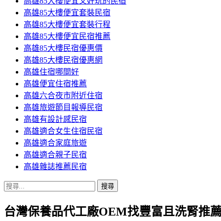
高雄85大樓便宜又好玩的民宿
高雄85大樓便宜套裝民宿
高雄85大樓便宜套裝行程
高雄85大樓便宜民宿推薦
高雄85大樓民宿優惠價
高雄85大樓民宿優惠網
高雄住宿哪間好
高雄便宜住宿推薦
高雄六合夜市附近住宿
高雄旅遊節目報導民宿
高雄有設計感民宿
高雄適合女生住宿民宿
高雄適合家庭旅遊
高雄適合親子民宿
高雄雜誌推薦民宿
搜
尋
台灣保養品代工廠OEM找豐富且洗腎推薦
關