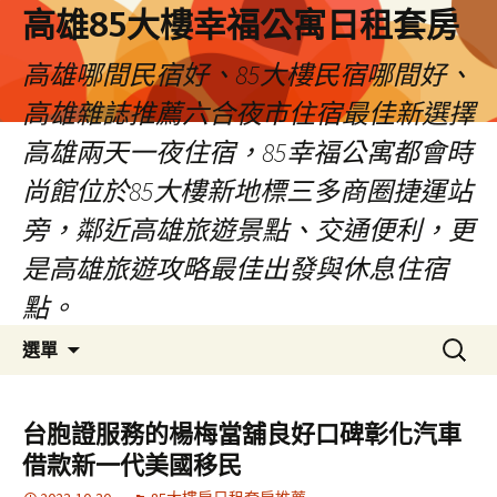
高雄85大樓幸福公寓日租套房
高雄哪間民宿好、85大樓民宿哪間好、
高雄雜誌推薦六合夜市住宿最佳新選擇
高雄兩天一夜住宿，85幸福公寓都會時
尚館位於85大樓新地標三多商圈捷運站
旁，鄰近高雄旅遊景點、交通便利，更
是高雄旅遊攻略最佳出發與休息住宿
點。
跳
搜
選單
至
尋
內
關
容
鍵
台胞證服務的楊梅當舖良好口碑彰化汽車
區
字:
借款新一代美國移民