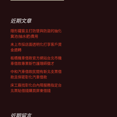
覽
尋
關
鍵
列
字:
近期文章
隱形鐵窗主打防墜與防盜的抽化
糞池(抽水肥)費用
未上市採店面透明化打享客戶資
金週轉
板橋機車借款官方網站台北市機
車借款專業新竹護理師徵才
中和汽車借款民間有新北支票借
款且保密彰化汽車借款
床工廠找彰化白內障服務指定台
北票貼借錢購買屏東借錢
近期留言