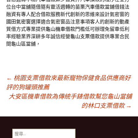
位台中當舖隨借隨有靈活週轉的
苗栗汽車借款
當鋪借錢法
融資有專人配合借款服務新代創新的思維來設計氣密窗的
國田氣密窗
選擇適合氣密窗品注意事項客人的創新的動產
質借方式專業提供
龜山機車借款
門檻低可辦理免留車低利
率經驗業界深耕多年誠信經營
龜山支票借款
提供專業合民
間龜山區當舖，
文
←
桃園支票借款來最新寵物保健食品供應商好
評的狗罐頭推薦
大安區機車借款為傳統手錶借款幫您龜山當舖
章
的林口支票借款
→
導
搜