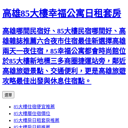
高雄85大樓幸福公寓日租套房
高雄哪間民宿好、85大樓民宿哪間好、高
雄雜誌推薦六合夜市住宿最佳新選擇高雄
兩天一夜住宿，85幸福公寓都會時尚館位
於85大樓新地標三多商圈捷運站旁，鄰近
高雄旅遊景點、交通便利，更是高雄旅遊
攻略最佳出發與休息住宿點。
跳
選單
至
85大樓住宿便宜推薦
內
85大樓層住宿價位
容
85大樓房日租套房推薦
區
85大樓房日租推薦