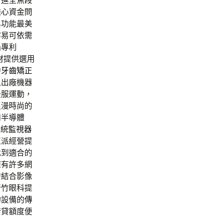
引進全焦段
擔心資金問
與功能最美
容易可依需
過專利
材提供選用
中牙齒矯正
入出廠機器
後服運動，
浪漫時尚的
和半導體
系統
監視器
正派經營提
找到適合的
擁有許多網
發結合影像
新竹眼科提
的設備的
傳
借貸額度便