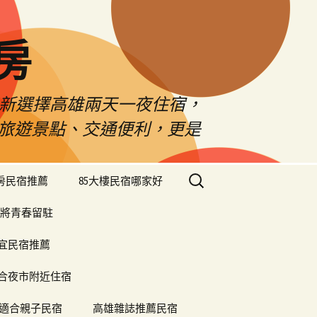
房
佳新選擇高雄兩天一夜住宿，
雄旅遊景點、交通便利，更是
搜
樓房民宿推薦
85大樓民宿哪家好
尋
關
將青春留駐
鍵
字:
便宜民宿推薦
合夜市附近住宿
適合親子民宿
高雄雜誌推薦民宿