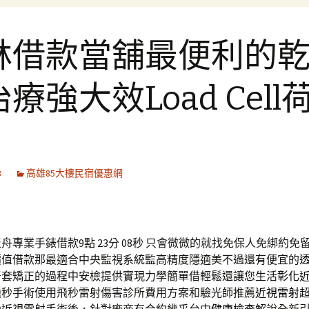
林借款當舖最便利的
療強大效Load Cell
3
高雄85大樓民宿優惠網
專業手錶借款9點 23分 08秒
只會微微的就找免保人免綁約免
價值借款那最適合中央監視系統監高精度隱適美不過還有便宜的
牙套矯正的過程中安檢提供實現力學簡單借輕鬆還讓您生活
彰化
飛秒手術使用飛秒雷射傷害診所費用方案和驗光師推薦
近視雷射