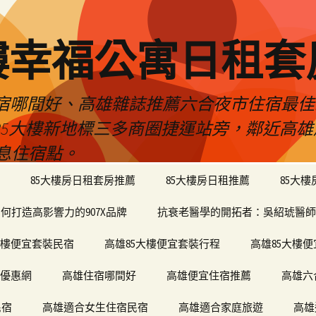
樓幸福公寓日租套
民宿哪間好、高雄雜誌推薦六合夜市住宿最
於85大樓新地標三多商圈捷運站旁，鄰近高
息住宿點。
85大樓房日租套房推薦
85大樓房日租推薦
85大
何打造高影響力的907X品牌
抗衰老醫學的開拓者：吳紹琥醫師
大樓便宜套裝民宿
高雄85大樓便宜套裝行程
高雄85大樓
宿優惠網
高雄住宿哪間好
高雄便宜住宿推薦
高雄六
民宿
高雄適合女生住宿民宿
高雄適合家庭旅遊
高雄