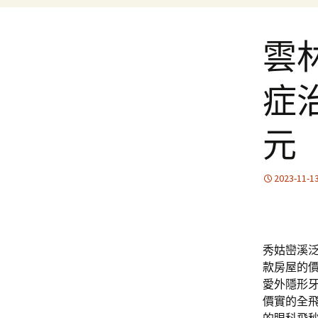
雲
症治
元
2023-11-1
秀姑巒溪泛舟
款
房屋的
愛外隱形
價實的全