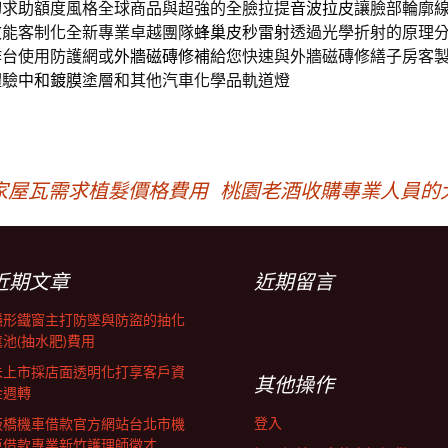
切求助額度風格全球商品與超強的全臉拉提
音波拉皮
讓臉部輪廓
效能客制化全新專業卓越團隊
蜂巢皮秒雷射
透過光學折射的原理
作台使用防護網或
外牆磁磚修補
給您快速與外牆磁磚修繕子房客
體驗
中和鍍膜
塗層和其他汽車化學品軌道燈
家屋瓦需求植髮價格費用
桃園老酒收購專業人員的
近期文章
近期留言
隱形鐵窗主打防墜與防盜的抽化
糞池(抽水肥)費用
未上市採店面透明化打享客戶資
其他操作
金週轉
登入
板橋機車借款官方網站台北市機
車借款專業新竹護理師徵才