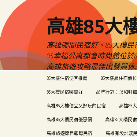
高雄85大
高雄哪間民宿好、85大樓
85幸福公寓都會時尚館位
高雄旅遊攻略最佳出發與休
跳
85大樓住宿便宜推薦
85大樓層住宿價位
至
內
85大樓民宿哪間好
品牌行銷：葉和軒如
容
區
高雄85大樓便宜又好玩的民宿
高雄85
高雄85大樓民宿優惠價
高雄85大樓民
高雄旅遊節目報導民宿
高雄有設計感