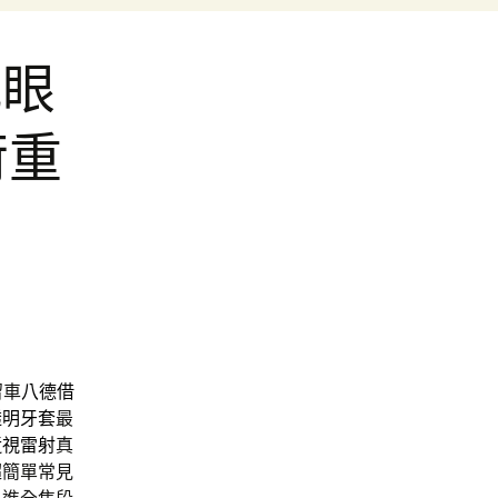
乾眼
荷重
留車
八德借
透明牙套
最
近視雷射
真
超簡單常見