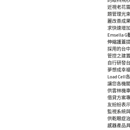
的眼科飛
近視老花
題管理光
麗改善成
求快速增
Emsella 
伸縮護蓋
採用的台
管控之建
自行研發
夢想成幸
Load Cell
讓您各機
供雲林機
借貸方案
友紛紛表
監視系統
供
乾眼症
感器
產品