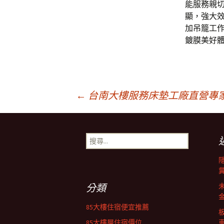
能服務親
顯，強大
加吊籠工
鍍膜美好
文
←
台南大樓服務床墊工廠直營專
章
搜
尋
導
關
鍵
字:
覽
分類
85大樓住宿便宜推薦
85大樓層住宿價位