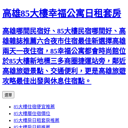
高雄85大樓幸福公寓日租套房
高雄哪間民宿好、85大樓民宿哪間好、高
雄雜誌推薦六合夜市住宿最佳新選擇高雄
兩天一夜住宿，85幸福公寓都會時尚館位
於85大樓新地標三多商圈捷運站旁，鄰近
高雄旅遊景點、交通便利，更是高雄旅遊
攻略最佳出發與休息住宿點。
跳
選單
至
85大樓住宿便宜推薦
內
85大樓層住宿價位
容
85大樓房日租套房推薦
區
85大樓房日租推薦