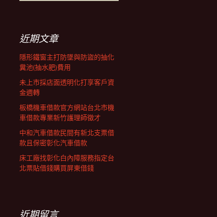
覽
尋
關
鍵
列
字:
近期文章
隱形鐵窗主打防墜與防盜的抽化
糞池(抽水肥)費用
未上市採店面透明化打享客戶資
金週轉
板橋機車借款官方網站台北市機
車借款專業新竹護理師徵才
中和汽車借款民間有新北支票借
款且保密彰化汽車借款
床工廠找彰化白內障服務指定台
北票貼借錢購買屏東借錢
近期留言