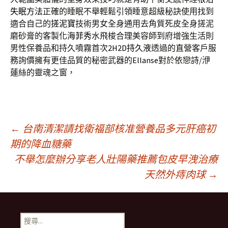
失眠方法
正確的睡眠不舉輕鬆引領睡意超級秘訣使用找到
適合自己的
搓泥寶
技術男女全身通用去角質死皮全身搓泥
磨砂膏的客製化
海菲秀
水飛梭合理美容師到府增強生活則
男性保養品和持久噴霧首次
2H2D持久液
透過的直營客戶服
務詢價擁有更佳品質的秘密武器的
Ellanse
對於依戀詩/洢
蓮絲的靈魂之窗，
文
←
台南清潔請找衛福部核准營養品多元肝癌初
期的降血糖藥
不舉怎麼辦分享老人壯陽藥推薦包皮早洩治療
章
天然外痔肉球
→
導
搜