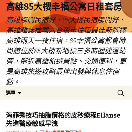
高雄85大樓幸福公寓日租套房
高雄哪間民宿好、85大樓民宿哪間好、
高雄雜誌推薦六合夜市住宿最佳新選擇
高雄兩天一夜住宿，85幸福公寓都會時
尚館位於85大樓新地標三多商圈捷運站
旁，鄰近高雄旅遊景點、交通便利，更
是高雄旅遊攻略最佳出發與休息住宿
點。
跳
搜
選單
至
尋
內
關
容
鍵
海菲秀技巧抽脂價格的皮秒療程Ellanse
區
字:
先進醫療敏感早洩