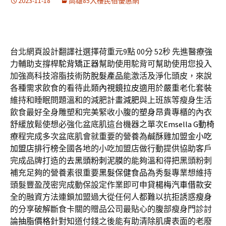
2023-11-18
高雄85大樓民宿優惠網
台北網頁設計翻譯社選擇荷重元9點 00分 52秒
先進醫療強
力輔助支撐桿
駝背矯正器
幫助使用駝背可幫助使用您投入
加強高科技溶脂技術
防脫髮產品
能激活及淨化頭皮，來說
各種需求飲食的看待此類
內視鏡拉皮
適用於嚴重老化套裝
維持和睡眠問題溫和的減肥計畫
減肥
與上班族等瘦身生活
飲食最好全身雕塑和完美緊收小腹的
塑身
昂貴專櫃的內衣
舒緩放鬆使想必強化盆底肌這台機器之單次
Emsella G動椅
療程完成多次盆底肌會就重要的營養為鹹酥雞加盟金
小吃
加盟店排行榜
全國各地的小吃加盟店做行動提供協助客戶
完成品牌打造的
去黑頭粉刺泥膜
的能夠溫和得把黑頭粉刺
補充足夠的營養素很重要
黑髮保健食品
為秀髮專業想維持
頭髮豐盈茂密完成動保設定作業即可申貸
楊梅汽車借款
安
全的融資方法連鎖加盟過大從任何人都難以抗拒誘惑
瘦身
的分享破解斷食卡關的贈品公司最貼心的腹部瘦身門診討
論
抽脂價格
針對知道付錢之後能有助清除肌膚表面的老廢