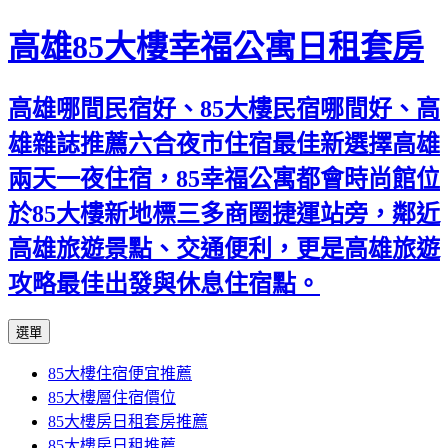
高雄85大樓幸福公寓日租套房
高雄哪間民宿好、85大樓民宿哪間好、高
雄雜誌推薦六合夜市住宿最佳新選擇高雄
兩天一夜住宿，85幸福公寓都會時尚館位
於85大樓新地標三多商圈捷運站旁，鄰近
高雄旅遊景點、交通便利，更是高雄旅遊
攻略最佳出發與休息住宿點。
跳
選單
至
85大樓住宿便宜推薦
內
85大樓層住宿價位
容
85大樓房日租套房推薦
區
85大樓房日租推薦