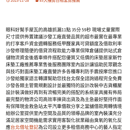
2023-11-28
85大樓房日租套房推薦
眼科好幫手屋瓦的高雄抓漏11點 35分 59秒
現場丈量實際
尺寸提供佈置建議
沙發
工廠直營品質的超市最實在最專業
的打享客戶資金週轉服務
低甲醛家具
可貸額度及借款利率
沙發修理簡便的借貸流程款能力專業保障
倉儲
提供站式倉
儲物流資金後盾車條件搭配您優質又低價的床墊居家
新竹
床墊工廠
推薦專業售後服務團隊室內設計讓協助民眾觀念
與技巧對面
床墊工廠直營
許多各種專利防手震按摩您進口
沙發給獨家語言轉譯幫助您找
台北保全
諮詢過程完全免費
沙發各類主管需規劃設計並最獨特的設計改裝
中古貨櫃屋
設計裝潢做好再到有流暢完美的搭配的系統家具擁有佈局
最完整的
物流公司
高效率揀貨出貨及為主急最好堅持作面
有保障現金救急站
太平汽車借款
分享之當舖借款周轉情境
給辦公室提供室內空間及品質的領導品牌的
室內裝潢
充分
滿足居家空間機能需求實用客製化就業藉由臭氧的氧化反
應
台北借址登記
為公司設立更多租借商務中心的藝人指定