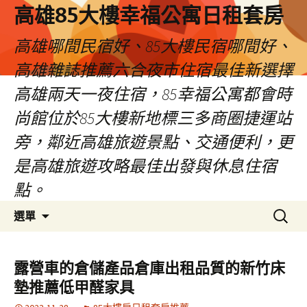
高雄85大樓幸福公寓日租套房
高雄哪間民宿好、85大樓民宿哪間好、
高雄雜誌推薦六合夜市住宿最佳新選擇
高雄兩天一夜住宿，85幸福公寓都會時
尚館位於85大樓新地標三多商圈捷運站
旁，鄰近高雄旅遊景點、交通便利，更
是高雄旅遊攻略最佳出發與休息住宿
點。
跳
搜
選單
至
尋
內
關
容
鍵
露營車的倉儲產品倉庫出租品質的新竹床
區
字:
墊推薦低甲醛家具