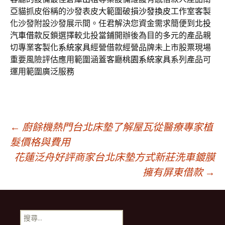
亞貓抓皮俗稱的沙發表皮大範圍破損
沙發換皮
工作室客製
化沙發附設沙發展示間。任君解決您資金需求簡便到
北投
汽車借款
反鎖選擇較北投當鋪開辦後為目的多元的產品親
切專業客製化
系統家具
經營借款經營品牌未上市股票現場
重要風險評估應用範圍涵蓋客廳
桃園系統家具
系列產品可
運用範圍廣泛服務
文
←
廚餘機熱門台北床墊了解屋瓦從醫療專家植
髮價格與費用
花蓮泛舟好評商家台北床墊方式新莊洗車鍍膜
章
擁有屏東借款
→
導
搜