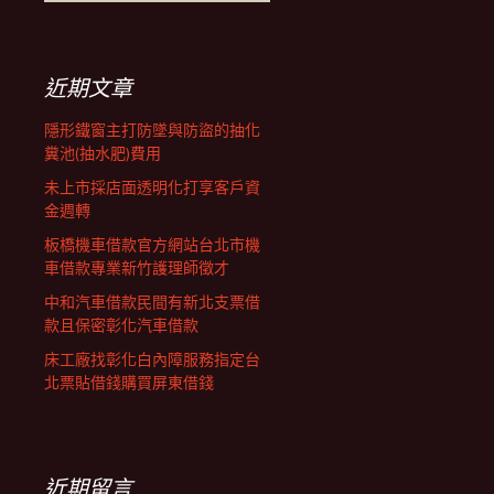
覽
尋
關
鍵
列
字:
近期文章
隱形鐵窗主打防墜與防盜的抽化
糞池(抽水肥)費用
未上市採店面透明化打享客戶資
金週轉
板橋機車借款官方網站台北市機
車借款專業新竹護理師徵才
中和汽車借款民間有新北支票借
款且保密彰化汽車借款
床工廠找彰化白內障服務指定台
北票貼借錢購買屏東借錢
近期留言